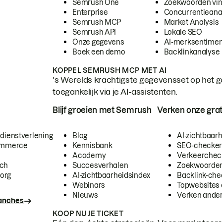
Semrush One
Zoekwoorden vi
Enterprise
Concurrentieana
Semrush MCP
Market Analysis
Semrush API
Lokale SEO
Onze gegevens
AI-merksentimen
Boek een demo
Backlinkanalyse
KOPPEL SEMRUSH MCP MET AI
's Werelds krachtigste gegevensset op het g
toegankelijk via je AI-assistenten.
Blijf groeien met Semrush
Verken onze grat
 dienstverlening
Blog
AI-zichtbaar
commerce
Kennisbank
SEO-checke
Academy
Verkeerchec
ech
Succesverhalen
Zoekwoorden
org
AI-zichtbaarheidsindex
Backlink-che
Webinars
Topwebsites 
Nieuws
Verken andere
ranches
KOOP NU JE TICKET