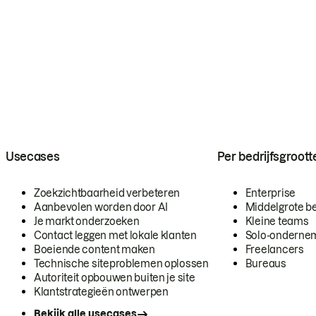
Usecases
Per bedrijfsgroott
Zoekzichtbaarheid verbeteren
Enterprise
Aanbevolen worden door AI
Middelgrote be
Je markt onderzoeken
Kleine teams
Contact leggen met lokale klanten
Solo-onderne
Boeiende content maken
Freelancers
Technische siteproblemen oplossen
Bureaus
Autoriteit opbouwen buiten je site
Klantstrategieën ontwerpen
Bekijk alle usecases