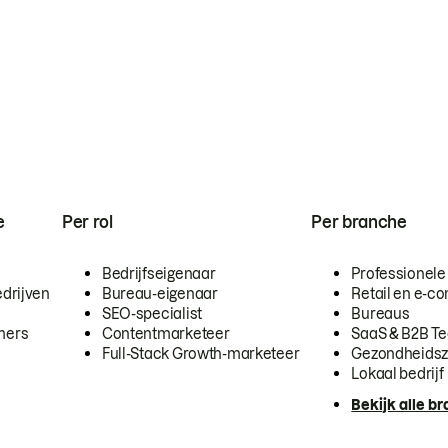
e
Per rol
Per branche
Bedrijfseigenaar
Professionele
drijven
Bureau-eigenaar
Retail en e-
SEO-specialist
Bureaus
mers
Contentmarketeer
SaaS & B2B T
Full-Stack Growth-marketeer
Gezondheidsz
Lokaal bedrijf
Bekijk alle b