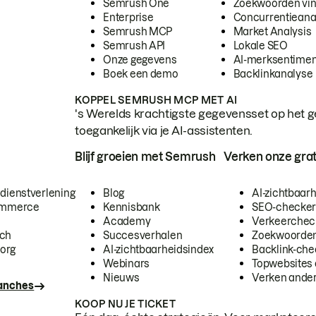
Semrush One
Zoekwoorden vi
Enterprise
Concurrentieana
Semrush MCP
Market Analysis
Semrush API
Lokale SEO
Onze gegevens
AI-merksentimen
Boek een demo
Backlinkanalyse
KOPPEL SEMRUSH MCP MET AI
's Werelds krachtigste gegevensset op het g
toegankelijk via je AI-assistenten.
Blijf groeien met Semrush
Verken onze grat
 dienstverlening
Blog
AI-zichtbaar
commerce
Kennisbank
SEO-checke
Academy
Verkeerchec
ech
Succesverhalen
Zoekwoorden
org
AI-zichtbaarheidsindex
Backlink-che
Webinars
Topwebsites 
Nieuws
Verken andere
ranches
KOOP NU JE TICKET