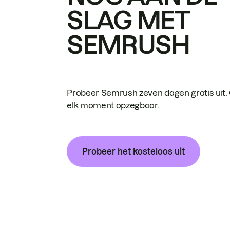
SLAG MET
SEMRUSH
Probeer Semrush zeven dagen gratis uit.
elk moment opzegbaar.
Probeer het kosteloos uit