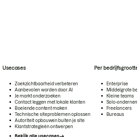
Usecases
Per bedrijfsgroott
Zoekzichtbaarheid verbeteren
Enterprise
Aanbevolen worden door AI
Middelgrote be
Je markt onderzoeken
Kleine teams
Contact leggen met lokale klanten
Solo-onderne
Boeiende content maken
Freelancers
Technische siteproblemen oplossen
Bureaus
Autoriteit opbouwen buiten je site
Klantstrategieën ontwerpen
Bekijk alle usecases