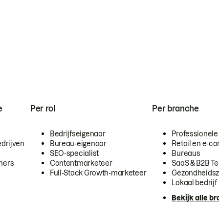
e
Per rol
Per branche
Bedrijfseigenaar
Professionele
drijven
Bureau-eigenaar
Retail en e-
SEO-specialist
Bureaus
mers
Contentmarketeer
SaaS & B2B T
Full-Stack Growth-marketeer
Gezondheidsz
Lokaal bedrijf
Bekijk alle b