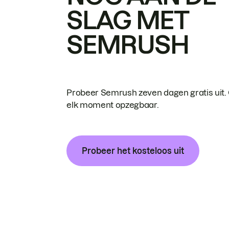
SLAG MET
SEMRUSH
Probeer Semrush zeven dagen gratis uit.
elk moment opzegbaar.
Probeer het kosteloos uit