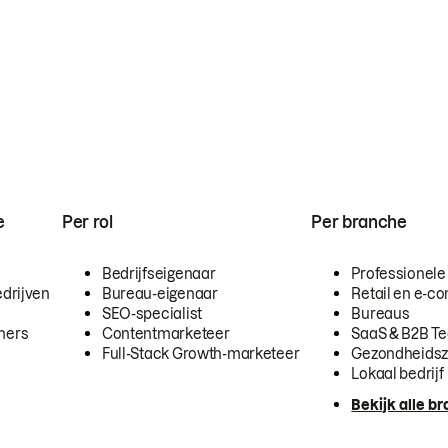
e
Per rol
Per branche
Bedrijfseigenaar
Professionele
drijven
Bureau-eigenaar
Retail en e-
SEO-specialist
Bureaus
mers
Contentmarketeer
SaaS & B2B T
Full-Stack Growth-marketeer
Gezondheidsz
Lokaal bedrijf
Bekijk alle b