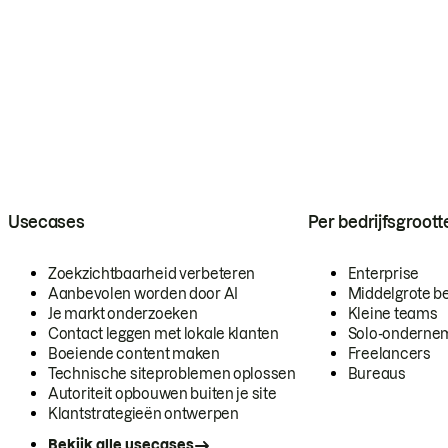
Usecases
Per bedrijfsgroott
Zoekzichtbaarheid verbeteren
Enterprise
Aanbevolen worden door AI
Middelgrote be
Je markt onderzoeken
Kleine teams
Contact leggen met lokale klanten
Solo-onderne
Boeiende content maken
Freelancers
Technische siteproblemen oplossen
Bureaus
Autoriteit opbouwen buiten je site
Klantstrategieën ontwerpen
Bekijk alle usecases