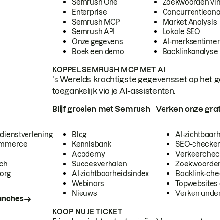
Semrush One
Zoekwoorden vi
Enterprise
Concurrentieana
Semrush MCP
Market Analysis
Semrush API
Lokale SEO
Onze gegevens
AI-merksentimen
Boek een demo
Backlinkanalyse
KOPPEL SEMRUSH MCP MET AI
's Werelds krachtigste gegevensset op het g
toegankelijk via je AI-assistenten.
Blijf groeien met Semrush
Verken onze grat
 dienstverlening
Blog
AI-zichtbaar
commerce
Kennisbank
SEO-checke
Academy
Verkeerchec
ech
Succesverhalen
Zoekwoorden
org
AI-zichtbaarheidsindex
Backlink-che
Webinars
Topwebsites 
Nieuws
Verken andere
ranches
KOOP NU JE TICKET