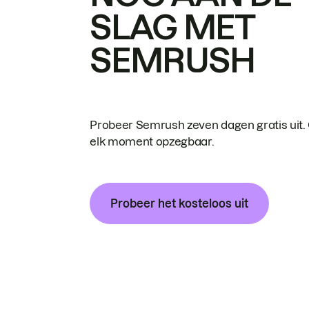
SLAG MET
SEMRUSH
Probeer Semrush zeven dagen gratis uit.
elk moment opzegbaar.
Probeer het kosteloos uit