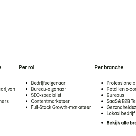
e
Per rol
Per branche
Bedrijfseigenaar
Professionele
drijven
Bureau-eigenaar
Retail en e-
SEO-specialist
Bureaus
mers
Contentmarketeer
SaaS & B2B T
Full-Stack Growth-marketeer
Gezondheidsz
Lokaal bedrijf
Bekijk alle b