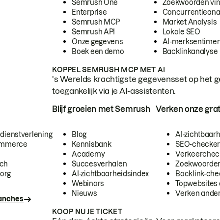
Semrush One
Zoekwoorden vi
Enterprise
Concurrentieana
Semrush MCP
Market Analysis
Semrush API
Lokale SEO
Onze gegevens
AI-merksentimen
Boek een demo
Backlinkanalyse
KOPPEL SEMRUSH MCP MET AI
's Werelds krachtigste gegevensset op het g
toegankelijk via je AI-assistenten.
Blijf groeien met Semrush
Verken onze grat
 dienstverlening
Blog
AI-zichtbaar
commerce
Kennisbank
SEO-checke
Academy
Verkeerchec
ech
Succesverhalen
Zoekwoorden
org
AI-zichtbaarheidsindex
Backlink-che
Webinars
Topwebsites 
Nieuws
Verken andere
ranches
KOOP NU JE TICKET