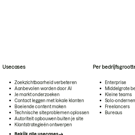
Usecases
Per bedrijfsgroott
Zoekzichtbaarheid verbeteren
Enterprise
Aanbevolen worden door AI
Middelgrote be
Je markt onderzoeken
Kleine teams
Contact leggen met lokale klanten
Solo-onderne
Boeiende content maken
Freelancers
Technische siteproblemen oplossen
Bureaus
Autoriteit opbouwen buiten je site
Klantstrategieën ontwerpen
Bekijk alle usecases