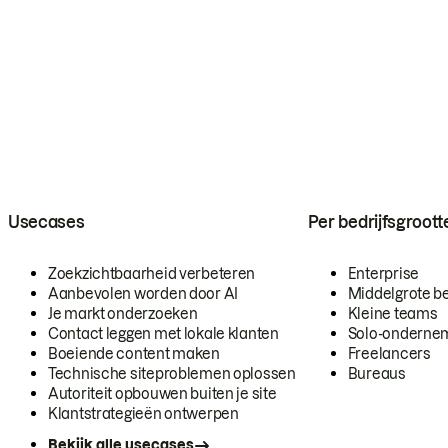
Usecases
Per bedrijfsgroott
Zoekzichtbaarheid verbeteren
Enterprise
Aanbevolen worden door AI
Middelgrote be
Je markt onderzoeken
Kleine teams
Contact leggen met lokale klanten
Solo-onderne
Boeiende content maken
Freelancers
Technische siteproblemen oplossen
Bureaus
Autoriteit opbouwen buiten je site
Klantstrategieën ontwerpen
Bekijk alle usecases