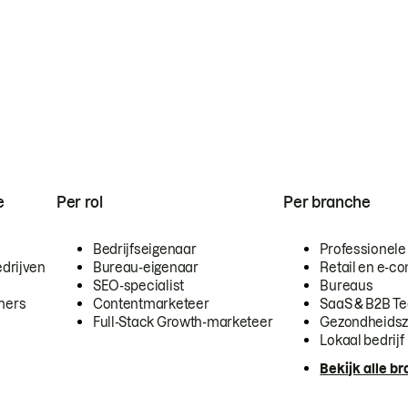
e
Per rol
Per branche
Bedrijfseigenaar
Professionele
drijven
Bureau-eigenaar
Retail en e-
SEO-specialist
Bureaus
mers
Contentmarketeer
SaaS & B2B T
Full-Stack Growth-marketeer
Gezondheidsz
Lokaal bedrijf
Bekijk alle b