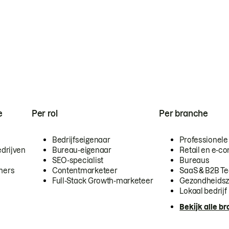
e
Per rol
Per branche
Bedrijfseigenaar
Professionele
drijven
Bureau-eigenaar
Retail en e-
SEO-specialist
Bureaus
mers
Contentmarketeer
SaaS & B2B T
Full-Stack Growth-marketeer
Gezondheidsz
Lokaal bedrijf
Bekijk alle b