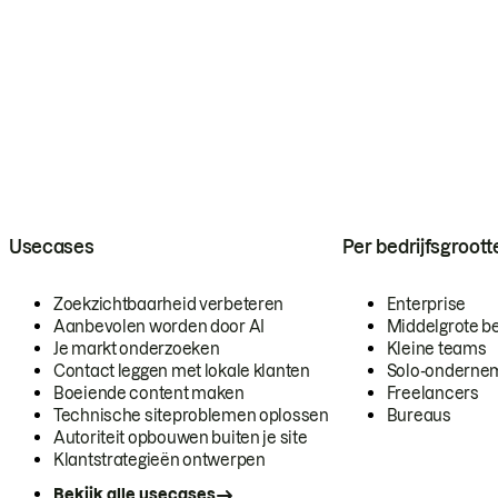
Usecases
Per bedrijfsgroott
Zoekzichtbaarheid verbeteren
Enterprise
Aanbevolen worden door AI
Middelgrote be
Je markt onderzoeken
Kleine teams
Contact leggen met lokale klanten
Solo-onderne
Boeiende content maken
Freelancers
Technische siteproblemen oplossen
Bureaus
Autoriteit opbouwen buiten je site
Klantstrategieën ontwerpen
Bekijk alle usecases