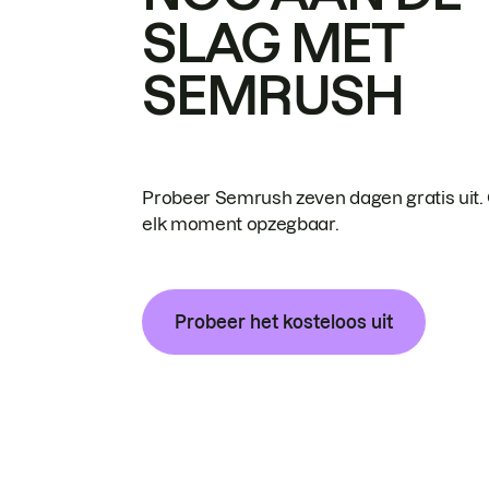
SLAG MET
SEMRUSH
Probeer Semrush zeven dagen gratis uit.
elk moment opzegbaar.
Probeer het kosteloos uit