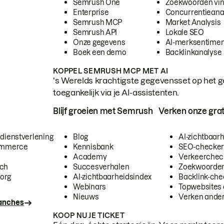
Semrush One
Zoekwoorden vi
Enterprise
Concurrentieana
Semrush MCP
Market Analysis
Semrush API
Lokale SEO
Onze gegevens
AI-merksentimen
Boek een demo
Backlinkanalyse
KOPPEL SEMRUSH MCP MET AI
's Werelds krachtigste gegevensset op het g
toegankelijk via je AI-assistenten.
Blijf groeien met Semrush
Verken onze grat
 dienstverlening
Blog
AI-zichtbaar
commerce
Kennisbank
SEO-checke
Academy
Verkeerchec
ech
Succesverhalen
Zoekwoorden
org
AI-zichtbaarheidsindex
Backlink-che
Webinars
Topwebsites 
Nieuws
Verken andere
ranches
KOOP NU JE TICKET