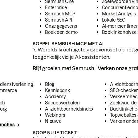
Semrush One
Zoekwoorden vi
Enterprise
Concurrentieana
Semrush MCP
Market Analysis
Semrush API
Lokale SEO
Onze gegevens
AI-merksentimen
Boek een demo
Backlinkanalyse
KOPPEL SEMRUSH MCP MET AI
's Werelds krachtigste gegevensset op het g
toegankelijk via je AI-assistenten.
Blijf groeien met Semrush
Verken onze grat
 dienstverlening
Blog
AI-zichtbaar
commerce
Kennisbank
SEO-checke
Academy
Verkeerchec
ech
Succesverhalen
Zoekwoorden
org
AI-zichtbaarheidsindex
Backlink-che
Webinars
Topwebsites 
Nieuws
Verken andere
ranches
KOOP NU JE TICKET