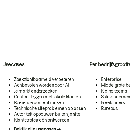
Usecases
Per bedrijfsgroott
Zoekzichtbaarheid verbeteren
Enterprise
Aanbevolen worden door AI
Middelgrote be
Je markt onderzoeken
Kleine teams
Contact leggen met lokale klanten
Solo-onderne
Boeiende content maken
Freelancers
Technische siteproblemen oplossen
Bureaus
Autoriteit opbouwen buiten je site
Klantstrategieën ontwerpen
Bekijk alle usecases