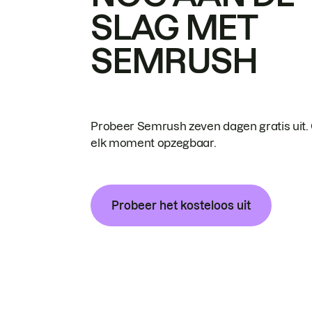
SLAG MET
SEMRUSH
Probeer Semrush zeven dagen gratis uit.
elk moment opzegbaar.
Probeer het kosteloos uit