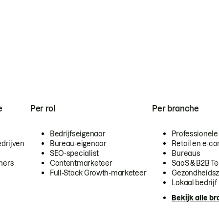
e
Per rol
Per branche
Bedrijfseigenaar
Professionele
drijven
Bureau-eigenaar
Retail en e-
SEO-specialist
Bureaus
mers
Contentmarketeer
SaaS & B2B T
Full-Stack Growth-marketeer
Gezondheidsz
Lokaal bedrijf
Bekijk alle b