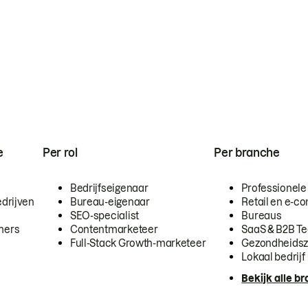
e
Per rol
Per branche
Bedrijfseigenaar
Professionele
drijven
Bureau-eigenaar
Retail en e-
SEO-specialist
Bureaus
mers
Contentmarketeer
SaaS & B2B T
Full-Stack Growth-marketeer
Gezondheidsz
Lokaal bedrijf
Bekijk alle b