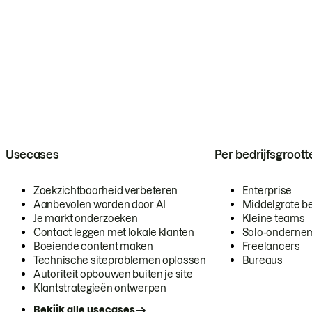
Usecases
Per bedrijfsgroott
Zoekzichtbaarheid verbeteren
Enterprise
Aanbevolen worden door AI
Middelgrote be
Je markt onderzoeken
Kleine teams
Contact leggen met lokale klanten
Solo-onderne
Boeiende content maken
Freelancers
Technische siteproblemen oplossen
Bureaus
Autoriteit opbouwen buiten je site
Klantstrategieën ontwerpen
Bekijk alle usecases