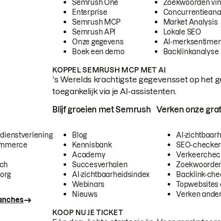
Semrush One
Zoekwoorden vi
Enterprise
Concurrentieana
Semrush MCP
Market Analysis
Semrush API
Lokale SEO
Onze gegevens
AI-merksentimen
Boek een demo
Backlinkanalyse
KOPPEL SEMRUSH MCP MET AI
's Werelds krachtigste gegevensset op het g
toegankelijk via je AI-assistenten.
Blijf groeien met Semrush
Verken onze grat
 dienstverlening
Blog
AI-zichtbaar
commerce
Kennisbank
SEO-checke
Academy
Verkeerchec
ech
Succesverhalen
Zoekwoorden
org
AI-zichtbaarheidsindex
Backlink-che
Webinars
Topwebsites 
Nieuws
Verken andere
ranches
KOOP NU JE TICKET