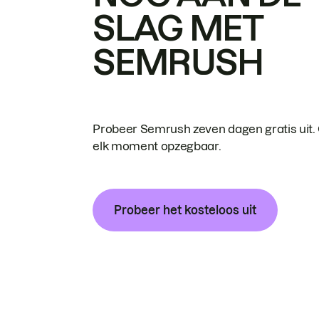
SLAG MET
SEMRUSH
Probeer Semrush zeven dagen gratis uit.
elk moment opzegbaar.
Probeer het kosteloos uit