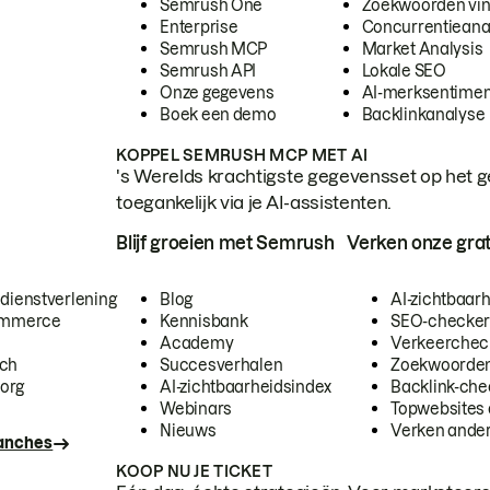
Semrush One
Zoekwoorden vi
Enterprise
Concurrentieana
Semrush MCP
Market Analysis
Semrush API
Lokale SEO
Onze gegevens
AI-merksentimen
Boek een demo
Backlinkanalyse
KOPPEL SEMRUSH MCP MET AI
's Werelds krachtigste gegevensset op het g
toegankelijk via je AI-assistenten.
Blijf groeien met Semrush
Verken onze grat
 dienstverlening
Blog
AI-zichtbaar
commerce
Kennisbank
SEO-checke
Academy
Verkeerchec
ech
Succesverhalen
Zoekwoorden
org
AI-zichtbaarheidsindex
Backlink-che
Webinars
Topwebsites 
Nieuws
Verken andere
ranches
KOOP NU JE TICKET