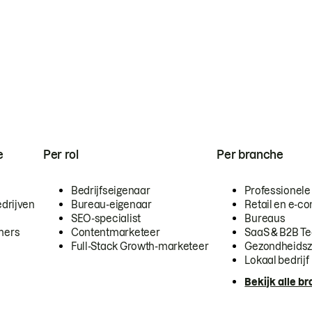
e
Per rol
Per branche
Bedrijfseigenaar
Professionele
drijven
Bureau-eigenaar
Retail en e-
SEO-specialist
Bureaus
mers
Contentmarketeer
SaaS & B2B T
Full-Stack Growth-marketeer
Gezondheidsz
Lokaal bedrijf
Bekijk alle b