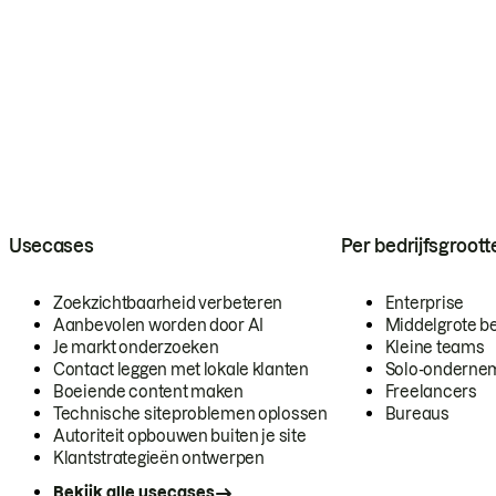
Usecases
Per bedrijfsgroott
Zoekzichtbaarheid verbeteren
Enterprise
Aanbevolen worden door AI
Middelgrote be
Je markt onderzoeken
Kleine teams
Contact leggen met lokale klanten
Solo-onderne
Boeiende content maken
Freelancers
Technische siteproblemen oplossen
Bureaus
Autoriteit opbouwen buiten je site
Klantstrategieën ontwerpen
Bekijk alle usecases