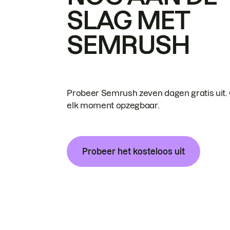
SLAG MET
SEMRUSH
Probeer Semrush zeven dagen gratis uit.
elk moment opzegbaar.
Probeer het kosteloos uit