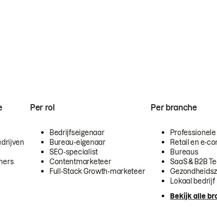
e
Per rol
Per branche
Bedrijfseigenaar
Professionele
drijven
Bureau-eigenaar
Retail en e-
SEO-specialist
Bureaus
mers
Contentmarketeer
SaaS & B2B T
Full-Stack Growth-marketeer
Gezondheidsz
Lokaal bedrijf
Bekijk alle b