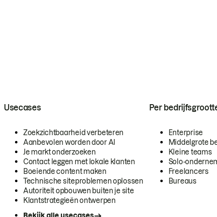
Usecases
Per bedrijfsgroott
Zoekzichtbaarheid verbeteren
Enterprise
Aanbevolen worden door AI
Middelgrote be
Je markt onderzoeken
Kleine teams
Contact leggen met lokale klanten
Solo-onderne
Boeiende content maken
Freelancers
Technische siteproblemen oplossen
Bureaus
Autoriteit opbouwen buiten je site
Klantstrategieën ontwerpen
Bekijk alle usecases