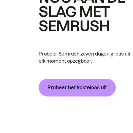
SLAG MET
SEMRUSH
Probeer Semrush zeven dagen gratis uit.
elk moment opzegbaar.
Probeer het kosteloos uit