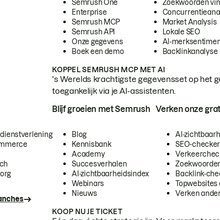
Semrush One
Zoekwoorden vi
Enterprise
Concurrentieana
Semrush MCP
Market Analysis
Semrush API
Lokale SEO
Onze gegevens
AI-merksentimen
Boek een demo
Backlinkanalyse
KOPPEL SEMRUSH MCP MET AI
's Werelds krachtigste gegevensset op het g
toegankelijk via je AI-assistenten.
Blijf groeien met Semrush
Verken onze grat
 dienstverlening
Blog
AI-zichtbaar
commerce
Kennisbank
SEO-checke
Academy
Verkeerchec
ech
Succesverhalen
Zoekwoorden
org
AI-zichtbaarheidsindex
Backlink-che
Webinars
Topwebsites 
Nieuws
Verken andere
ranches
KOOP NU JE TICKET