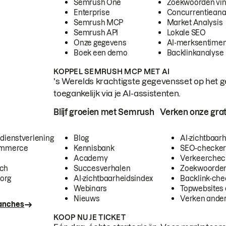
Semrush One
Zoekwoorden vi
Enterprise
Concurrentieana
Semrush MCP
Market Analysis
Semrush API
Lokale SEO
Onze gegevens
AI-merksentimen
Boek een demo
Backlinkanalyse
KOPPEL SEMRUSH MCP MET AI
's Werelds krachtigste gegevensset op het g
toegankelijk via je AI-assistenten.
Blijf groeien met Semrush
Verken onze grat
 dienstverlening
Blog
AI-zichtbaar
commerce
Kennisbank
SEO-checke
Academy
Verkeerchec
ech
Succesverhalen
Zoekwoorden
org
AI-zichtbaarheidsindex
Backlink-che
Webinars
Topwebsites 
Nieuws
Verken andere
ranches
KOOP NU JE TICKET