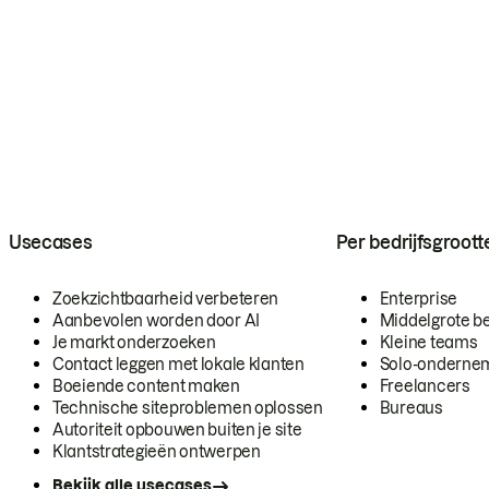
Usecases
Per bedrijfsgroott
Zoekzichtbaarheid verbeteren
Enterprise
Aanbevolen worden door AI
Middelgrote be
Je markt onderzoeken
Kleine teams
Contact leggen met lokale klanten
Solo-onderne
Boeiende content maken
Freelancers
Technische siteproblemen oplossen
Bureaus
Autoriteit opbouwen buiten je site
Klantstrategieën ontwerpen
Bekijk alle usecases