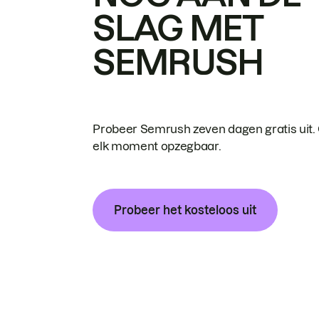
SLAG MET
SEMRUSH
Probeer Semrush zeven dagen gratis uit.
elk moment opzegbaar.
Probeer het kosteloos uit