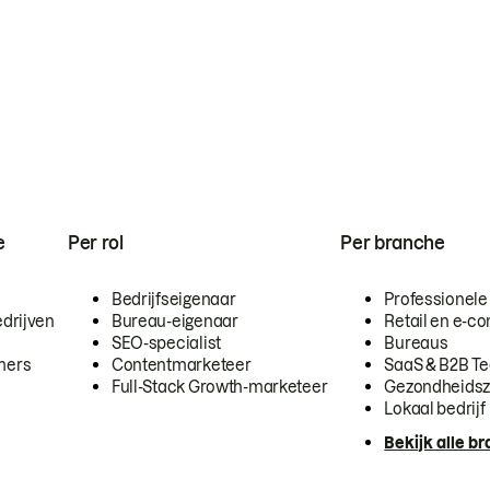
e
Per rol
Per branche
Bedrijfseigenaar
Professionele
drijven
Bureau-eigenaar
Retail en e-
SEO-specialist
Bureaus
mers
Contentmarketeer
SaaS & B2B T
Full-Stack Growth-marketeer
Gezondheidsz
Lokaal bedrijf
Bekijk alle b