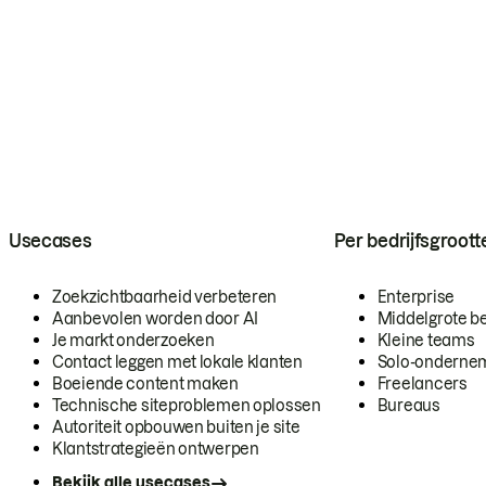
Usecases
Per bedrijfsgroott
Zoekzichtbaarheid verbeteren
Enterprise
Aanbevolen worden door AI
Middelgrote be
Je markt onderzoeken
Kleine teams
Contact leggen met lokale klanten
Solo-onderne
Boeiende content maken
Freelancers
Technische siteproblemen oplossen
Bureaus
Autoriteit opbouwen buiten je site
Klantstrategieën ontwerpen
Bekijk alle usecases