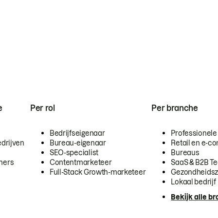
e
Per rol
Per branche
Bedrijfseigenaar
Professionele
drijven
Bureau-eigenaar
Retail en e-
SEO-specialist
Bureaus
mers
Contentmarketeer
SaaS & B2B T
Full-Stack Growth-marketeer
Gezondheidsz
Lokaal bedrijf
Bekijk alle b