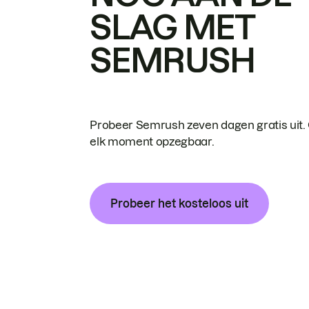
SLAG MET
SEMRUSH
Probeer Semrush zeven dagen gratis uit.
elk moment opzegbaar.
Probeer het kosteloos uit