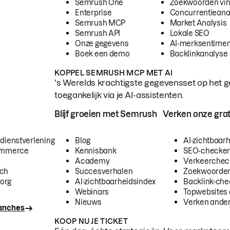
Semrush One
Zoekwoorden vi
Enterprise
Concurrentieana
Semrush MCP
Market Analysis
Semrush API
Lokale SEO
Onze gegevens
AI-merksentimen
Boek een demo
Backlinkanalyse
KOPPEL SEMRUSH MCP MET AI
's Werelds krachtigste gegevensset op het g
toegankelijk via je AI-assistenten.
Blijf groeien met Semrush
Verken onze grat
 dienstverlening
Blog
AI-zichtbaar
commerce
Kennisbank
SEO-checke
Academy
Verkeerchec
ech
Succesverhalen
Zoekwoorden
org
AI-zichtbaarheidsindex
Backlink-che
Webinars
Topwebsites 
Nieuws
Verken andere
ranches
KOOP NU JE TICKET