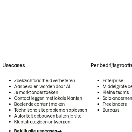
Usecases
Per bedrijfsgroott
Zoekzichtbaarheid verbeteren
Enterprise
Aanbevolen worden door AI
Middelgrote be
Je markt onderzoeken
Kleine teams
Contact leggen met lokale klanten
Solo-onderne
Boeiende content maken
Freelancers
Technische siteproblemen oplossen
Bureaus
Autoriteit opbouwen buiten je site
Klantstrategieën ontwerpen
Bekijk alle usecases