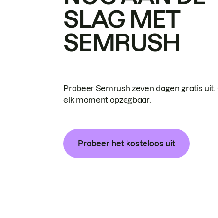
SLAG MET
SEMRUSH
Probeer Semrush zeven dagen gratis uit.
elk moment opzegbaar.
Probeer het kosteloos uit