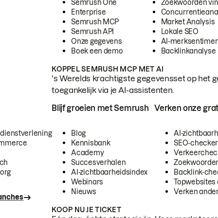
Semrush One
Zoekwoorden vi
Enterprise
Concurrentieana
Semrush MCP
Market Analysis
Semrush API
Lokale SEO
Onze gegevens
AI-merksentimen
Boek een demo
Backlinkanalyse
KOPPEL SEMRUSH MCP MET AI
's Werelds krachtigste gegevensset op het g
toegankelijk via je AI-assistenten.
Blijf groeien met Semrush
Verken onze grat
 dienstverlening
Blog
AI-zichtbaar
commerce
Kennisbank
SEO-checke
Academy
Verkeerchec
ech
Succesverhalen
Zoekwoorden
org
AI-zichtbaarheidsindex
Backlink-che
Webinars
Topwebsites 
Nieuws
Verken andere
ranches
KOOP NU JE TICKET