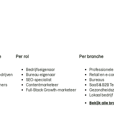
e
Per rol
Per branche
Bedrijfseigenaar
Professionele
drijven
Bureau-eigenaar
Retail en e-
SEO-specialist
Bureaus
mers
Contentmarketeer
SaaS & B2B T
Full-Stack Growth-marketeer
Gezondheidsz
Lokaal bedrijf
Bekijk alle b