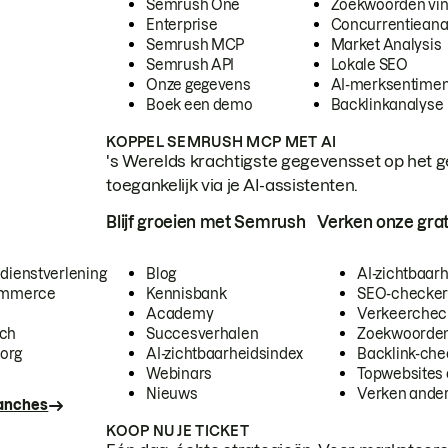
Semrush One
Zoekwoorden vi
Enterprise
Concurrentieana
Semrush MCP
Market Analysis
Semrush API
Lokale SEO
Onze gegevens
AI-merksentimen
Boek een demo
Backlinkanalyse
KOPPEL SEMRUSH MCP MET AI
's Werelds krachtigste gegevensset op het g
toegankelijk via je AI-assistenten.
Blijf groeien met Semrush
Verken onze grat
 dienstverlening
Blog
AI-zichtbaar
commerce
Kennisbank
SEO-checke
Academy
Verkeerchec
ech
Succesverhalen
Zoekwoorden
org
AI-zichtbaarheidsindex
Backlink-che
Webinars
Topwebsites 
Nieuws
Verken andere
ranches
KOOP NU JE TICKET