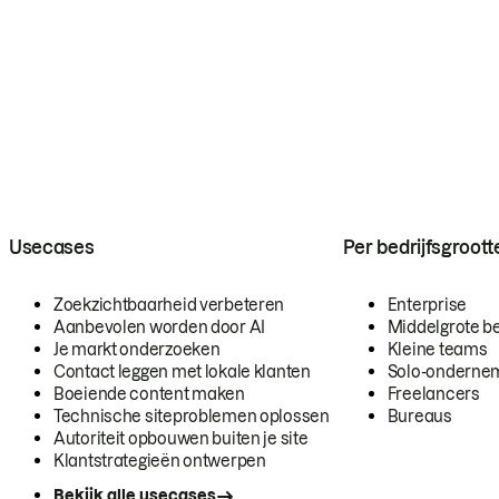
Usecases
Per bedrijfsgroott
Zoekzichtbaarheid verbeteren
Enterprise
Aanbevolen worden door AI
Middelgrote be
Je markt onderzoeken
Kleine teams
Contact leggen met lokale klanten
Solo-onderne
Boeiende content maken
Freelancers
Technische siteproblemen oplossen
Bureaus
Autoriteit opbouwen buiten je site
Klantstrategieën ontwerpen
Bekijk alle usecases