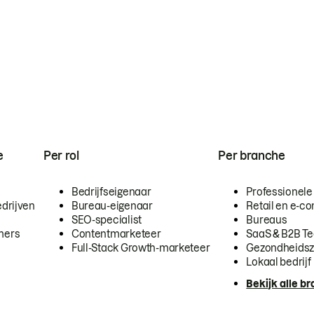
e
Per rol
Per branche
Bedrijfseigenaar
Professionele
drijven
Bureau-eigenaar
Retail en e-
SEO-specialist
Bureaus
mers
Contentmarketeer
SaaS & B2B T
Full-Stack Growth-marketeer
Gezondheidsz
Lokaal bedrijf
Bekijk alle b