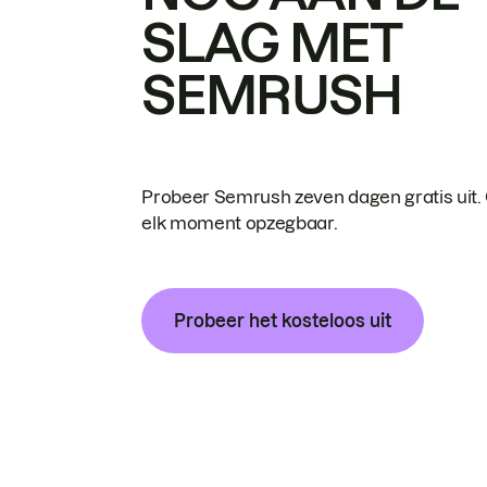
SLAG MET
SEMRUSH
Probeer Semrush zeven dagen gratis uit.
elk moment opzegbaar.
Probeer het kosteloos uit