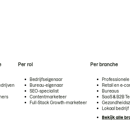
e
Per rol
Per branche
Bedrijfseigenaar
Professionele
drijven
Bureau-eigenaar
Retail en e-
SEO-specialist
Bureaus
mers
Contentmarketeer
SaaS & B2B T
Full-Stack Growth-marketeer
Gezondheidsz
Lokaal bedrijf
Bekijk alle b