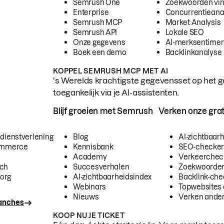
Semrush One
Zoekwoorden vi
Enterprise
Concurrentieana
Semrush MCP
Market Analysis
Semrush API
Lokale SEO
Onze gegevens
AI-merksentimen
Boek een demo
Backlinkanalyse
KOPPEL SEMRUSH MCP MET AI
's Werelds krachtigste gegevensset op het g
toegankelijk via je AI-assistenten.
Blijf groeien met Semrush
Verken onze grat
 dienstverlening
Blog
AI-zichtbaar
commerce
Kennisbank
SEO-checke
Academy
Verkeerchec
ech
Succesverhalen
Zoekwoorden
org
AI-zichtbaarheidsindex
Backlink-che
Webinars
Topwebsites 
Nieuws
Verken andere
ranches
KOOP NU JE TICKET