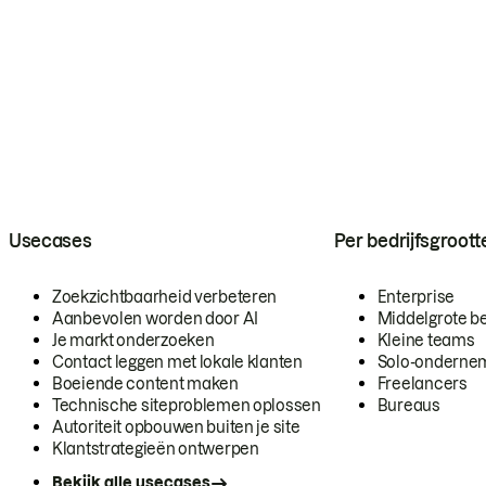
Usecases
Per bedrijfsgroott
Zoekzichtbaarheid verbeteren
Enterprise
Aanbevolen worden door AI
Middelgrote be
Je markt onderzoeken
Kleine teams
Contact leggen met lokale klanten
Solo-onderne
Boeiende content maken
Freelancers
Technische siteproblemen oplossen
Bureaus
Autoriteit opbouwen buiten je site
Klantstrategieën ontwerpen
Bekijk alle usecases