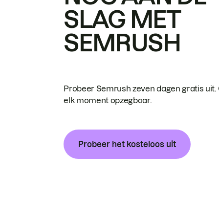
SLAG MET
SEMRUSH
Probeer Semrush zeven dagen gratis uit.
elk moment opzegbaar.
Probeer het kosteloos uit