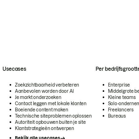
Usecases
Per bedrijfsgroott
Zoekzichtbaarheid verbeteren
Enterprise
Aanbevolen worden door AI
Middelgrote be
Je markt onderzoeken
Kleine teams
Contact leggen met lokale klanten
Solo-onderne
Boeiende content maken
Freelancers
Technische siteproblemen oplossen
Bureaus
Autoriteit opbouwen buiten je site
Klantstrategieën ontwerpen
Bekijk alle usecases