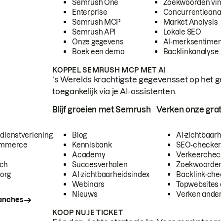
Semrush One
Zoekwoorden vi
Enterprise
Concurrentieana
Semrush MCP
Market Analysis
Semrush API
Lokale SEO
Onze gegevens
AI-merksentimen
Boek een demo
Backlinkanalyse
KOPPEL SEMRUSH MCP MET AI
's Werelds krachtigste gegevensset op het g
toegankelijk via je AI-assistenten.
Blijf groeien met Semrush
Verken onze grat
 dienstverlening
Blog
AI-zichtbaar
commerce
Kennisbank
SEO-checke
Academy
Verkeerchec
ech
Succesverhalen
Zoekwoorden
org
AI-zichtbaarheidsindex
Backlink-che
Webinars
Topwebsites 
Nieuws
Verken andere
ranches
KOOP NU JE TICKET