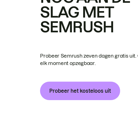
SLAG MET
SEMRUSH
Probeer Semrush zeven dagen gratis uit.
elk moment opzegbaar.
Probeer het kosteloos uit