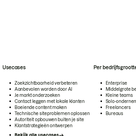
Usecases
Per bedrijfsgroott
Zoekzichtbaarheid verbeteren
Enterprise
Aanbevolen worden door AI
Middelgrote be
Je markt onderzoeken
Kleine teams
Contact leggen met lokale klanten
Solo-onderne
Boeiende content maken
Freelancers
Technische siteproblemen oplossen
Bureaus
Autoriteit opbouwen buiten je site
Klantstrategieën ontwerpen
Bekijk alle usecases