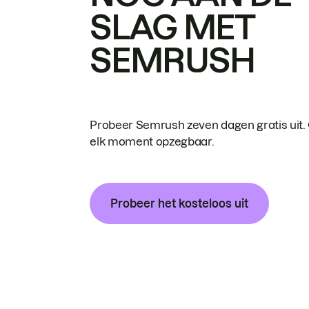
SLAG MET
SEMRUSH
Probeer Semrush zeven dagen gratis uit.
elk moment opzegbaar.
Probeer het kosteloos uit