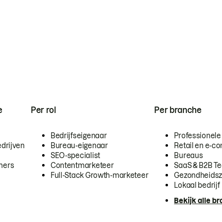
e
Per rol
Per branche
Bedrijfseigenaar
Professionele
drijven
Bureau-eigenaar
Retail en e-
SEO-specialist
Bureaus
mers
Contentmarketeer
SaaS & B2B T
Full-Stack Growth-marketeer
Gezondheidsz
Lokaal bedrijf
Bekijk alle b