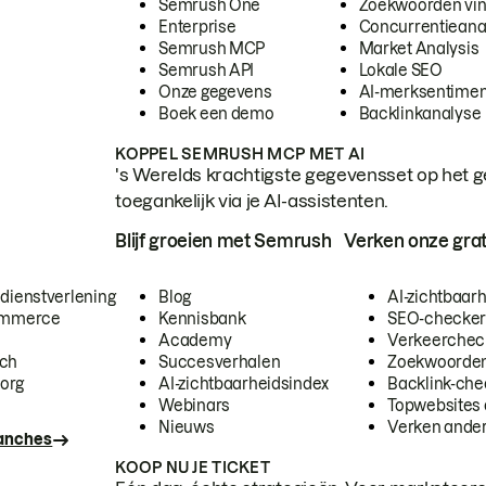
Semrush One
Zoekwoorden vi
Enterprise
Concurrentieana
Semrush MCP
Market Analysis
Semrush API
Lokale SEO
Onze gegevens
AI-merksentimen
Boek een demo
Backlinkanalyse
KOPPEL SEMRUSH MCP MET AI
's Werelds krachtigste gegevensset op het g
toegankelijk via je AI-assistenten.
Blijf groeien met Semrush
Verken onze grat
 dienstverlening
Blog
AI-zichtbaar
commerce
Kennisbank
SEO-checke
Academy
Verkeerchec
ech
Succesverhalen
Zoekwoorden
org
AI-zichtbaarheidsindex
Backlink-che
Webinars
Topwebsites 
Nieuws
Verken andere
ranches
KOOP NU JE TICKET