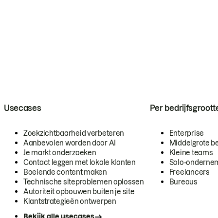
Usecases
Per bedrijfsgroott
Zoekzichtbaarheid verbeteren
Enterprise
Aanbevolen worden door AI
Middelgrote be
Je markt onderzoeken
Kleine teams
Contact leggen met lokale klanten
Solo-onderne
Boeiende content maken
Freelancers
Technische siteproblemen oplossen
Bureaus
Autoriteit opbouwen buiten je site
Klantstrategieën ontwerpen
Bekijk alle usecases