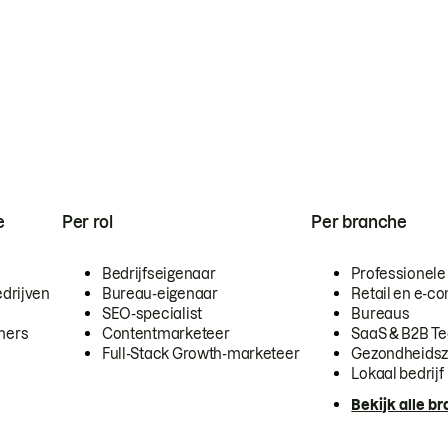
e
Per rol
Per branche
Bedrijfseigenaar
Professionele
drijven
Bureau-eigenaar
Retail en e-
SEO-specialist
Bureaus
mers
Contentmarketeer
SaaS & B2B T
Full-Stack Growth-marketeer
Gezondheidsz
Lokaal bedrijf
Bekijk alle b