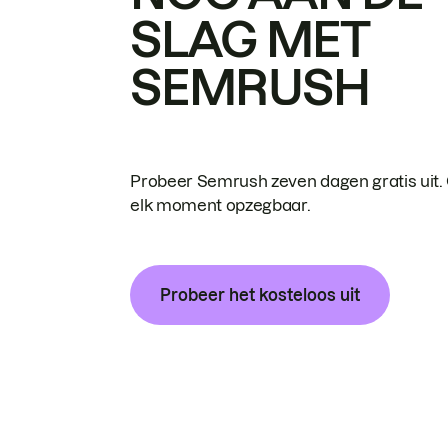
SLAG MET
SEMRUSH
Probeer Semrush zeven dagen gratis uit.
elk moment opzegbaar.
Probeer het kosteloos uit