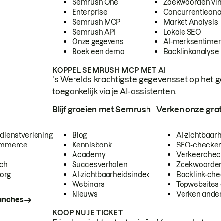
Semrush One
Zoekwoorden vi
Enterprise
Concurrentieana
Semrush MCP
Market Analysis
Semrush API
Lokale SEO
Onze gegevens
AI-merksentimen
Boek een demo
Backlinkanalyse
KOPPEL SEMRUSH MCP MET AI
's Werelds krachtigste gegevensset op het g
toegankelijk via je AI-assistenten.
Blijf groeien met Semrush
Verken onze grat
 dienstverlening
Blog
AI-zichtbaar
commerce
Kennisbank
SEO-checke
Academy
Verkeerchec
ech
Succesverhalen
Zoekwoorden
org
AI-zichtbaarheidsindex
Backlink-che
Webinars
Topwebsites 
Nieuws
Verken andere
ranches
KOOP NU JE TICKET