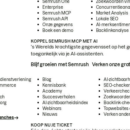
Semrush One
Zoekwoorden vi
Enterprise
Concurrentieana
Semrush MCP
Market Analysis
Semrush API
Lokale SEO
Onze gegevens
AI-merksentimen
Boek een demo
Backlinkanalyse
KOPPEL SEMRUSH MCP MET AI
's Werelds krachtigste gegevensset op het g
toegankelijk via je AI-assistenten.
Blijf groeien met Semrush
Verken onze grat
 dienstverlening
Blog
AI-zichtbaar
commerce
Kennisbank
SEO-checke
Academy
Verkeerchec
ech
Succesverhalen
Zoekwoorden
org
AI-zichtbaarheidsindex
Backlink-che
Webinars
Topwebsites 
Nieuws
Verken andere
ranches
KOOP NU JE TICKET