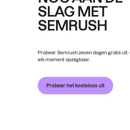
SLAG MET
SEMRUSH
Probeer Semrush zeven dagen gratis uit.
elk moment opzegbaar.
Probeer het kosteloos uit