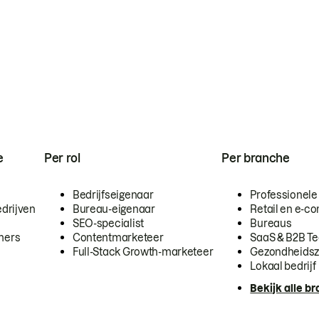
e
Per rol
Per branche
Bedrijfseigenaar
Professionele
drijven
Bureau-eigenaar
Retail en e-
SEO-specialist
Bureaus
mers
Contentmarketeer
SaaS & B2B T
Full-Stack Growth-marketeer
Gezondheidsz
Lokaal bedrijf
Bekijk alle b