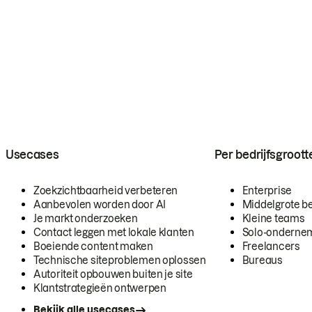
Usecases
Per bedrijfsgroott
Zoekzichtbaarheid verbeteren
Enterprise
Aanbevolen worden door AI
Middelgrote be
Je markt onderzoeken
Kleine teams
Contact leggen met lokale klanten
Solo-onderne
Boeiende content maken
Freelancers
Technische siteproblemen oplossen
Bureaus
Autoriteit opbouwen buiten je site
Klantstrategieën ontwerpen
Bekijk alle usecases