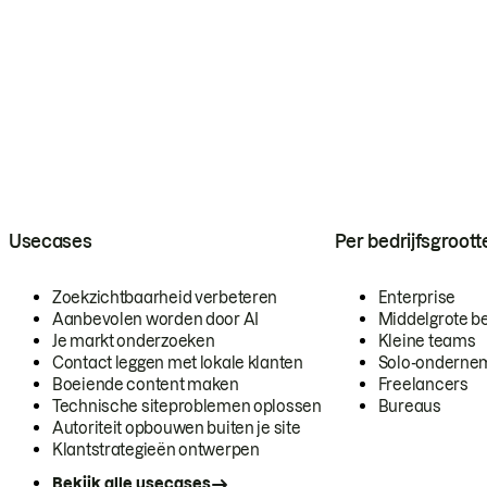
Usecases
Per bedrijfsgroott
Zoekzichtbaarheid verbeteren
Enterprise
Aanbevolen worden door AI
Middelgrote be
Je markt onderzoeken
Kleine teams
Contact leggen met lokale klanten
Solo-onderne
Boeiende content maken
Freelancers
Technische siteproblemen oplossen
Bureaus
Autoriteit opbouwen buiten je site
Klantstrategieën ontwerpen
Bekijk alle usecases