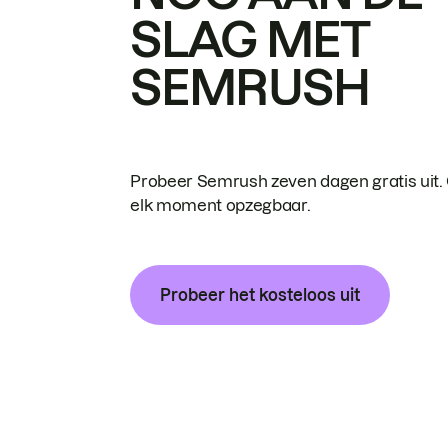
SLAG MET
SEMRUSH
Probeer Semrush zeven dagen gratis uit.
elk moment opzegbaar.
Probeer het kosteloos uit