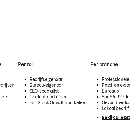
e
Per rol
Per branche
Bedrijfseigenaar
Professionele
drijven
Bureau-eigenaar
Retail en e-
SEO-specialist
Bureaus
mers
Contentmarketeer
SaaS & B2B T
Full-Stack Growth-marketeer
Gezondheidsz
Lokaal bedrijf
Bekijk alle b