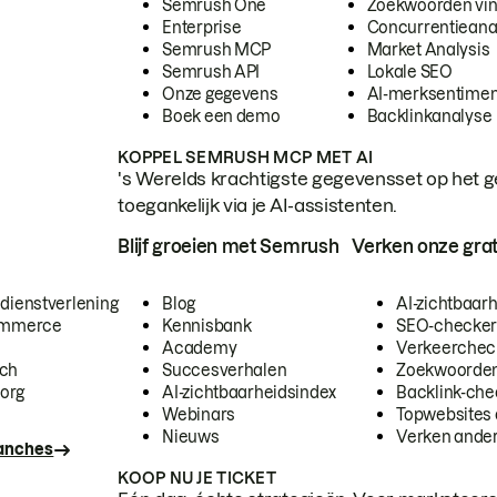
Semrush One
Zoekwoorden vi
Enterprise
Concurrentieana
Semrush MCP
Market Analysis
Semrush API
Lokale SEO
Onze gegevens
AI-merksentimen
Boek een demo
Backlinkanalyse
KOPPEL SEMRUSH MCP MET AI
's Werelds krachtigste gegevensset op het g
toegankelijk via je AI-assistenten.
Blijf groeien met Semrush
Verken onze grat
 dienstverlening
Blog
AI-zichtbaar
commerce
Kennisbank
SEO-checke
Academy
Verkeerchec
ech
Succesverhalen
Zoekwoorden
org
AI-zichtbaarheidsindex
Backlink-che
Webinars
Topwebsites 
Nieuws
Verken andere
ranches
KOOP NU JE TICKET