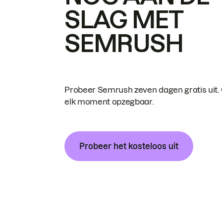
SLAG MET
SEMRUSH
Probeer Semrush zeven dagen gratis uit.
elk moment opzegbaar.
Probeer het kosteloos uit