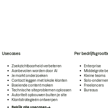
Usecases
Per bedrijfsgroott
Zoekzichtbaarheid verbeteren
Enterprise
Aanbevolen worden door AI
Middelgrote be
Je markt onderzoeken
Kleine teams
Contact leggen met lokale klanten
Solo-onderne
Boeiende content maken
Freelancers
Technische siteproblemen oplossen
Bureaus
Autoriteit opbouwen buiten je site
Klantstrategieën ontwerpen
Bekijk alle usecases