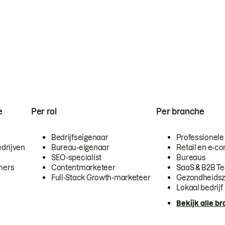
e
Per rol
Per branche
Bedrijfseigenaar
Professionele
drijven
Bureau-eigenaar
Retail en e-
SEO-specialist
Bureaus
mers
Contentmarketeer
SaaS & B2B T
Full-Stack Growth-marketeer
Gezondheidsz
Lokaal bedrijf
Bekijk alle b