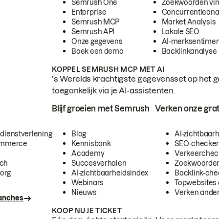
Semrush One
Zoekwoorden vi
Enterprise
Concurrentieana
Semrush MCP
Market Analysis
Semrush API
Lokale SEO
Onze gegevens
AI-merksentimen
Boek een demo
Backlinkanalyse
KOPPEL SEMRUSH MCP MET AI
's Werelds krachtigste gegevensset op het g
toegankelijk via je AI-assistenten.
Blijf groeien met Semrush
Verken onze grat
 dienstverlening
Blog
AI-zichtbaar
commerce
Kennisbank
SEO-checke
Academy
Verkeerchec
ech
Succesverhalen
Zoekwoorden
org
AI-zichtbaarheidsindex
Backlink-che
Webinars
Topwebsites 
Nieuws
Verken andere
ranches
KOOP NU JE TICKET