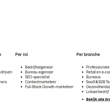
e
Per rol
Per branche
Bedrijfseigenaar
Professionele
drijven
Bureau-eigenaar
Retail en e-
SEO-specialist
Bureaus
mers
Contentmarketeer
SaaS & B2B T
Full-Stack Growth-marketeer
Gezondheidsz
Lokaal bedrijf
Bekijk alle b