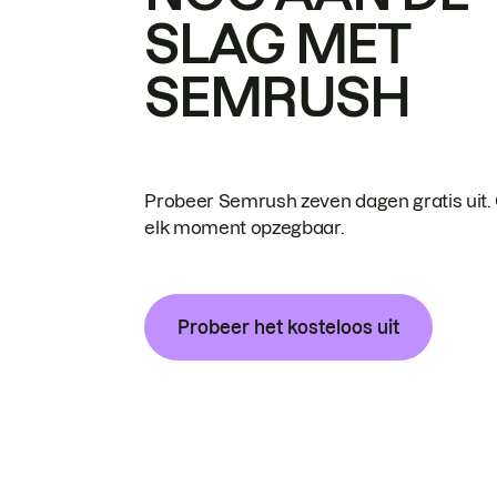
SLAG MET
SEMRUSH
Probeer Semrush zeven dagen gratis uit.
elk moment opzegbaar.
Probeer het kosteloos uit