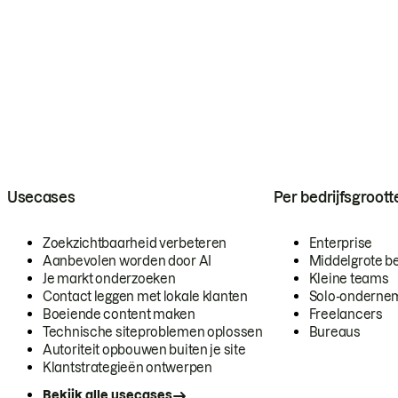
Usecases
Per bedrijfsgroott
Zoekzichtbaarheid verbeteren
Enterprise
Aanbevolen worden door AI
Middelgrote be
Je markt onderzoeken
Kleine teams
Contact leggen met lokale klanten
Solo-onderne
Boeiende content maken
Freelancers
Technische siteproblemen oplossen
Bureaus
Autoriteit opbouwen buiten je site
Klantstrategieën ontwerpen
Bekijk alle usecases