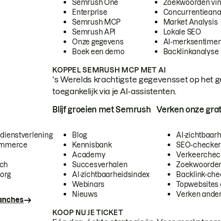
Semrush One
Zoekwoorden vi
Enterprise
Concurrentieana
Semrush MCP
Market Analysis
Semrush API
Lokale SEO
Onze gegevens
AI-merksentimen
Boek een demo
Backlinkanalyse
KOPPEL SEMRUSH MCP MET AI
's Werelds krachtigste gegevensset op het g
toegankelijk via je AI-assistenten.
Blijf groeien met Semrush
Verken onze grat
 dienstverlening
Blog
AI-zichtbaar
commerce
Kennisbank
SEO-checke
Academy
Verkeerchec
ech
Succesverhalen
Zoekwoorden
org
AI-zichtbaarheidsindex
Backlink-che
Webinars
Topwebsites 
Nieuws
Verken andere
ranches
KOOP NU JE TICKET