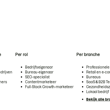
e
Per rol
Per branche
Bedrijfseigenaar
Professionele
drijven
Bureau-eigenaar
Retail en e-
SEO-specialist
Bureaus
mers
Contentmarketeer
SaaS & B2B T
Full-Stack Growth-marketeer
Gezondheidsz
Lokaal bedrijf
Bekijk alle b