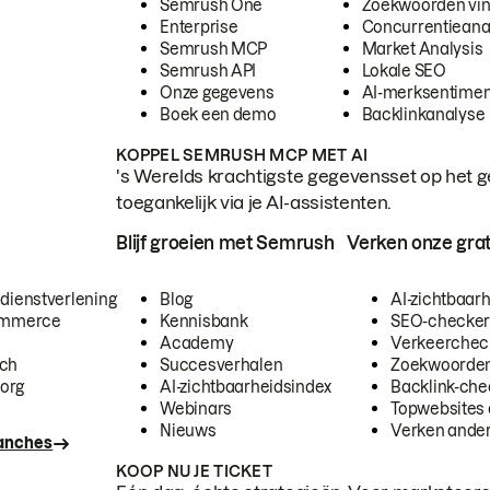
Semrush One
Zoekwoorden vi
Enterprise
Concurrentieana
Semrush MCP
Market Analysis
Semrush API
Lokale SEO
Onze gegevens
AI-merksentimen
Boek een demo
Backlinkanalyse
KOPPEL SEMRUSH MCP MET AI
's Werelds krachtigste gegevensset op het g
toegankelijk via je AI-assistenten.
Blijf groeien met Semrush
Verken onze grat
 dienstverlening
Blog
AI-zichtbaar
commerce
Kennisbank
SEO-checke
Academy
Verkeerchec
ech
Succesverhalen
Zoekwoorden
org
AI-zichtbaarheidsindex
Backlink-che
Webinars
Topwebsites 
Nieuws
Verken andere
ranches
KOOP NU JE TICKET