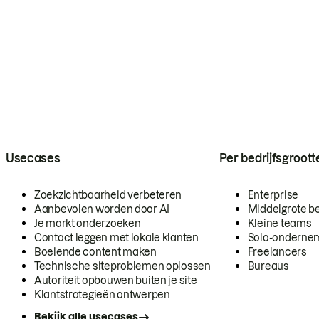
Usecases
Per bedrijfsgroott
Zoekzichtbaarheid verbeteren
Enterprise
Aanbevolen worden door AI
Middelgrote be
Je markt onderzoeken
Kleine teams
Contact leggen met lokale klanten
Solo-onderne
Boeiende content maken
Freelancers
Technische siteproblemen oplossen
Bureaus
Autoriteit opbouwen buiten je site
Klantstrategieën ontwerpen
Bekijk alle usecases