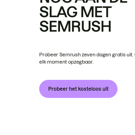
SLAG MET
SEMRUSH
Probeer Semrush zeven dagen gratis uit.
elk moment opzegbaar.
Probeer het kosteloos uit