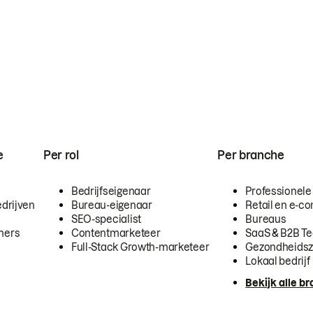
e
Per rol
Per branche
Bedrijfseigenaar
Professionele
drijven
Bureau-eigenaar
Retail en e-
SEO-specialist
Bureaus
mers
Contentmarketeer
SaaS & B2B T
Full-Stack Growth-marketeer
Gezondheidsz
Lokaal bedrijf
Bekijk alle b