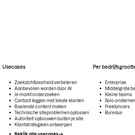
Usecases
Per bedrijfsgroott
Zoekzichtbaarheid verbeteren
Enterprise
Aanbevolen worden door AI
Middelgrote be
Je markt onderzoeken
Kleine teams
Contact leggen met lokale klanten
Solo-onderne
Boeiende content maken
Freelancers
Technische siteproblemen oplossen
Bureaus
Autoriteit opbouwen buiten je site
Klantstrategieën ontwerpen
Bekijk alle usecases