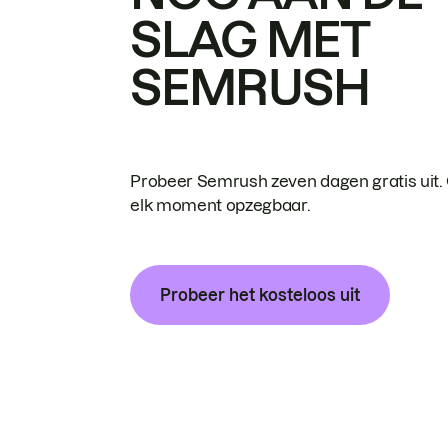
SLAG MET
SEMRUSH
Probeer Semrush zeven dagen gratis uit.
elk moment opzegbaar.
Probeer het kosteloos uit