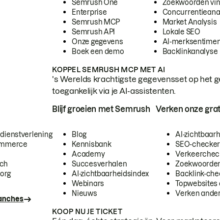
Semrush One
Zoekwoorden vi
Enterprise
Concurrentieana
Semrush MCP
Market Analysis
Semrush API
Lokale SEO
Onze gegevens
AI-merksentimen
Boek een demo
Backlinkanalyse
KOPPEL SEMRUSH MCP MET AI
's Werelds krachtigste gegevensset op het g
toegankelijk via je AI-assistenten.
Blijf groeien met Semrush
Verken onze grat
 dienstverlening
Blog
AI-zichtbaar
commerce
Kennisbank
SEO-checke
Academy
Verkeerchec
ech
Succesverhalen
Zoekwoorden
org
AI-zichtbaarheidsindex
Backlink-che
Webinars
Topwebsites 
Nieuws
Verken andere
ranches
KOOP NU JE TICKET