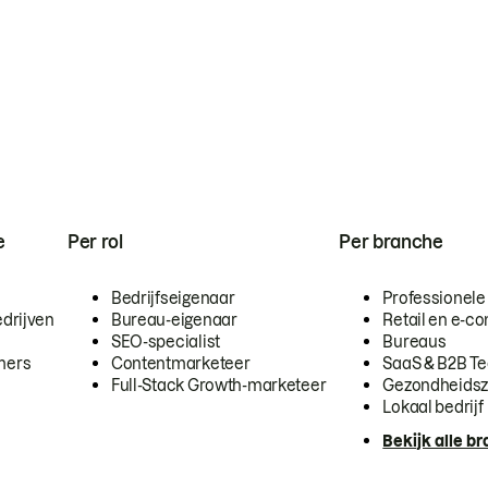
e
Per rol
Per branche
Bedrijfseigenaar
Professionele
drijven
Bureau-eigenaar
Retail en e-
SEO-specialist
Bureaus
mers
Contentmarketeer
SaaS & B2B T
Full-Stack Growth-marketeer
Gezondheidsz
Lokaal bedrijf
Bekijk alle b