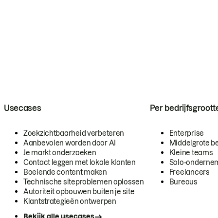
Usecases
Per bedrijfsgroott
Zoekzichtbaarheid verbeteren
Enterprise
Aanbevolen worden door AI
Middelgrote be
Je markt onderzoeken
Kleine teams
Contact leggen met lokale klanten
Solo-onderne
Boeiende content maken
Freelancers
Technische siteproblemen oplossen
Bureaus
Autoriteit opbouwen buiten je site
Klantstrategieën ontwerpen
Bekijk alle usecases