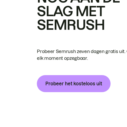
SLAG MET
SEMRUSH
Probeer Semrush zeven dagen gratis uit.
elk moment opzegbaar.
Probeer het kosteloos uit