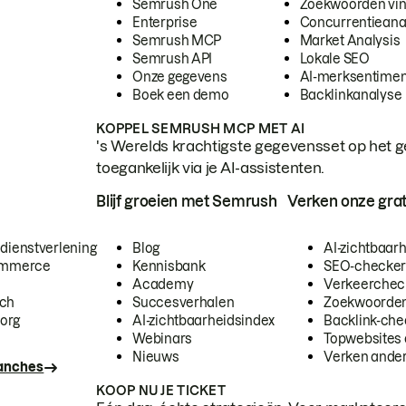
Semrush One
Zoekwoorden vi
Enterprise
Concurrentieana
Semrush MCP
Market Analysis
Semrush API
Lokale SEO
Onze gegevens
AI-merksentimen
Boek een demo
Backlinkanalyse
KOPPEL SEMRUSH MCP MET AI
's Werelds krachtigste gegevensset op het g
toegankelijk via je AI-assistenten.
Blijf groeien met Semrush
Verken onze grat
 dienstverlening
Blog
AI-zichtbaar
commerce
Kennisbank
SEO-checke
Academy
Verkeerchec
ech
Succesverhalen
Zoekwoorden
org
AI-zichtbaarheidsindex
Backlink-che
Webinars
Topwebsites 
Nieuws
Verken andere
ranches
KOOP NU JE TICKET