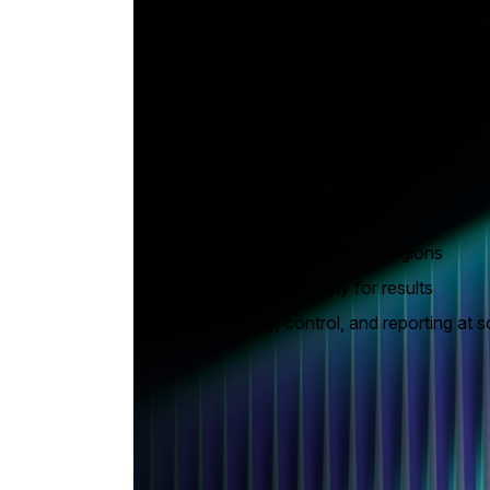
Semrush for Enterpris
For complex organizations managing multi
and teams — with the scale, controls, and 
operationalize visibility and prove its impac
•
Coordination-heavy environment
•
Multiple brands, clients, or regions
•
Shared accountability for results
•
Consistency, control, and reporting at s