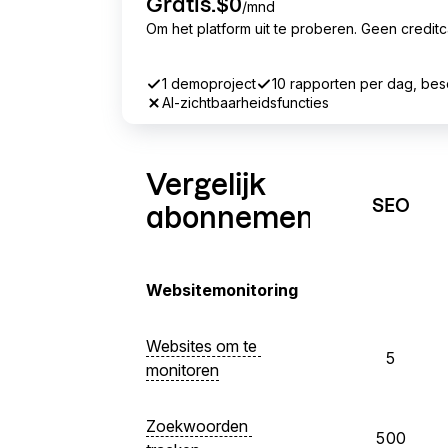
Gratis.
$0
/mnd
Om het platform uit te proberen. Geen creditc
1 demoproject
10 rapporten per dag, besc
AI-zichtbaarheidsfuncties
Sortable
Ja
Ja
Ja
Ja
Nee
Nee
Nee
Ja
Vergelijk
SEO
abonnementen
Websitemonitoring
Websites om te 
5
monitoren
Zoekwoorden 
500