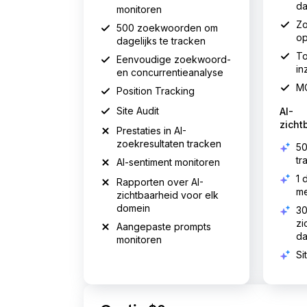
da
monitoren
Z
500 zoekwoorden om
op
dagelijks te tracken
To
Eenvoudige zoekwoord-
in
en concurrentieanalyse
M
Position Tracking
Site Audit
AI-
zicht
Prestaties in AI-
zoekresultaten tracken
50
tr
AI-sentiment monitoren
1 
Rapporten over AI-
me
zichtbaarheid voor elk
domein
30
zi
Aangepaste prompts
d
monitoren
Si