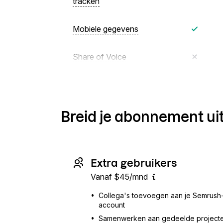
tracken
Mobiele gegevens
Share of Voice
Breid je abonnement ui
Extra gebruikers
Vanaf $45/mnd
•
Collega's toevoegen aan je Semrush
account
•
Samenwerken aan gedeelde project