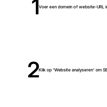
1
Voer een domein of website-URL in
2
Klik op 'Website analyseren' om S