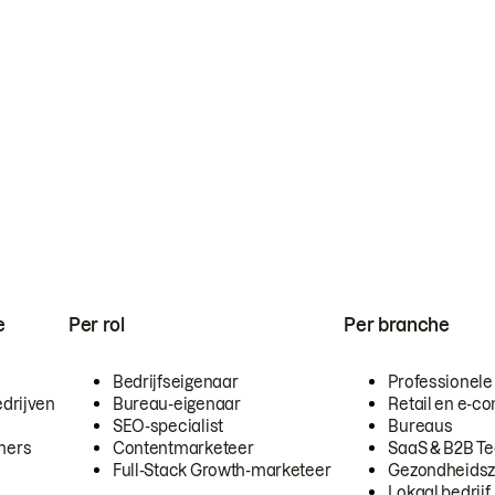
e
Per rol
Per branche
Bedrijfseigenaar
Professionele
drijven
Bureau-eigenaar
Retail en e-
SEO-specialist
Bureaus
mers
Contentmarketeer
SaaS & B2B T
Full-Stack Growth-marketeer
Gezondheidsz
Lokaal bedrijf