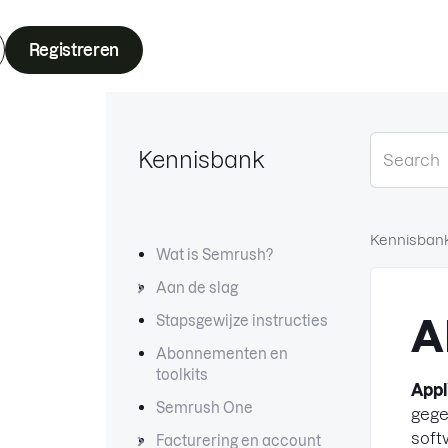
Registreren
Kennisbank
Kennisban
Wat is Semrush?
Aan de slag
Stapsgewijze instructies
A
Abonnementen en
toolkits
Appl
Semrush One
gege
soft
Facturering en account