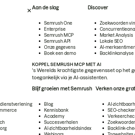
Aan de slag
Discover
Semrush One
Zoekwoorden vi
Enterprise
Concurrentieana
Semrush MCP
Market Analysis
Semrush API
Lokale SEO
Onze gegevens
AI-merksentimen
Boek een demo
Backlinkanalyse
KOPPEL SEMRUSH MCP MET AI
's Werelds krachtigste gegevensset op het g
toegankelijk via je AI-assistenten.
Blijf groeien met Semrush
Verken onze grat
 dienstverlening
Blog
AI-zichtbaar
commerce
Kennisbank
SEO-checke
Academy
Verkeerchec
ech
Succesverhalen
Zoekwoorden
org
AI-zichtbaarheidsindex
Backlink-che
Webinars
Topwebsites 