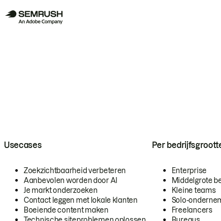
Usecases
Per bedrijfsgroott
Zoekzichtbaarheid verbeteren
Enterprise
Aanbevolen worden door AI
Middelgrote be
Je markt onderzoeken
Kleine teams
Contact leggen met lokale klanten
Solo-onderne
Boeiende content maken
Freelancers
Technische siteproblemen oplossen
Bureaus