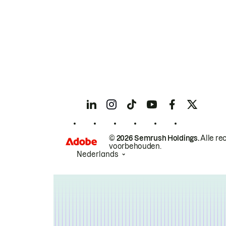
© 2026 Semrush Holdings.
Alle re
voorbehouden.
Nederlands