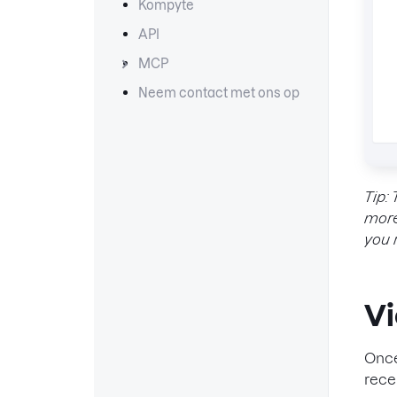
Kompyte
API
MCP
Neem contact met ons op
Tip:
more
you r
Vi
Once
rece