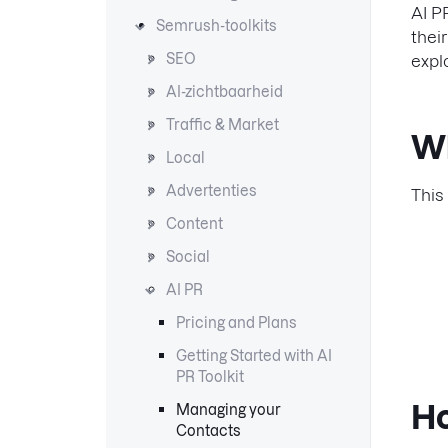
AI P
Semrush-toolkits
thei
SEO
expl
AI-zichtbaarheid
Traffic & Market
Wh
Local
Advertenties
This
Content
Social
AI PR
Pricing and Plans
Getting Started with AI
PR Toolkit
Ho
Managing your
Contacts