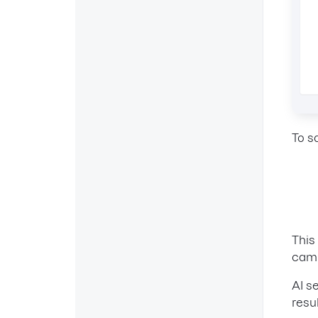
To s
This
camp
AI s
resul