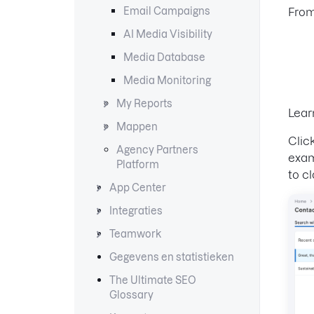
Email Campaigns
From
AI Media Visibility
Media Database
Media Monitoring
My Reports
Lear
Mappen
Clic
Agency Partners
exam
Platform
to c
App Center
Integraties
Teamwork
Gegevens en statistieken
The Ultimate SEO
Glossary