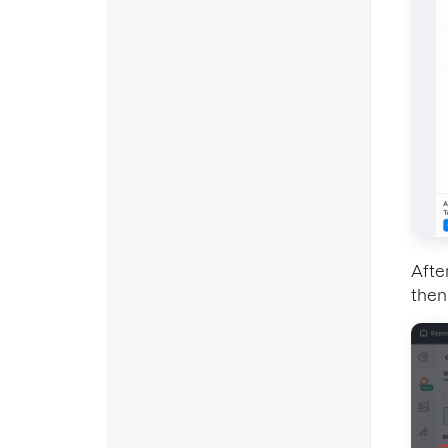
Afte
then