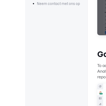
Neem contact met ons op
Go
To a
Anal
repo