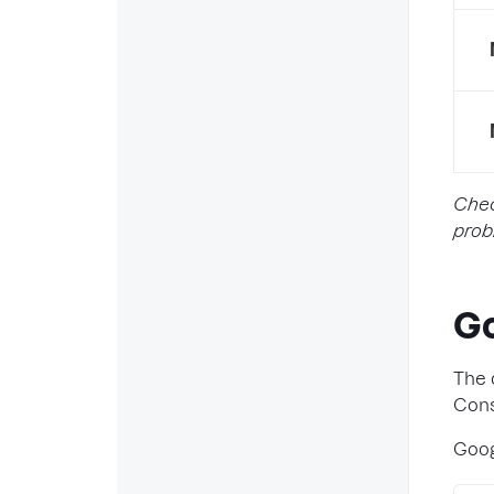
Chec
prob
Go
The 
Cons
Goog