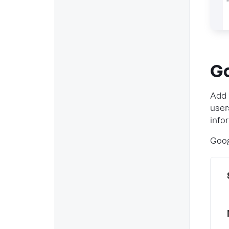
Go
Add 
user
info
Goog