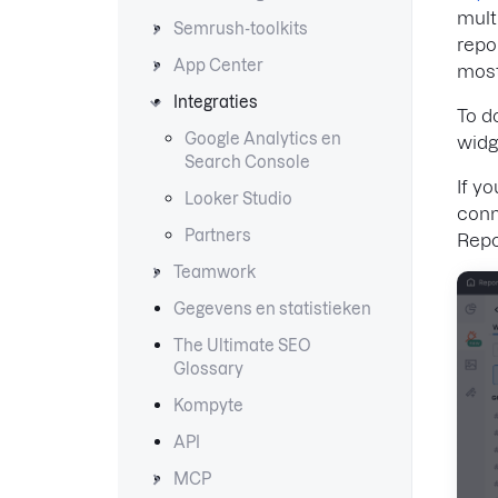
mult
Semrush-toolkits
repo
App Center
most
Integraties
To d
Google Analytics en
widg
Search Console
If y
Looker Studio
conn
Partners
Repo
Teamwork
Gegevens en statistieken
The Ultimate SEO
Glossary
Kompyte
API
MCP