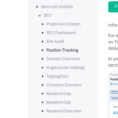
P
Semrush-toolkits
SEO
Prijzen en limieten
Info
SEO Dashboard
For 
Site Audit
on T
daily
Position Tracking
In y
Domain Overview
sect
Organische rankings
Toppagina's
Compare Domains
Keyword Gap
Backlink Gap
Keyword Overview