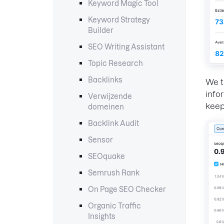
Keyword Magic Tool
Keyword Strategy
Builder
SEO Writing Assistant
Topic Research
Backlinks
We t
info
Verwijzende
keep
domeinen
Backlink Audit
Sensor
SEOquake
Semrush Rank
On Page SEO Checker
Organic Traffic
Insights