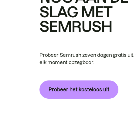
SLAG MET
SEMRUSH
Probeer Semrush zeven dagen gratis uit.
elk moment opzegbaar.
Probeer het kosteloos uit