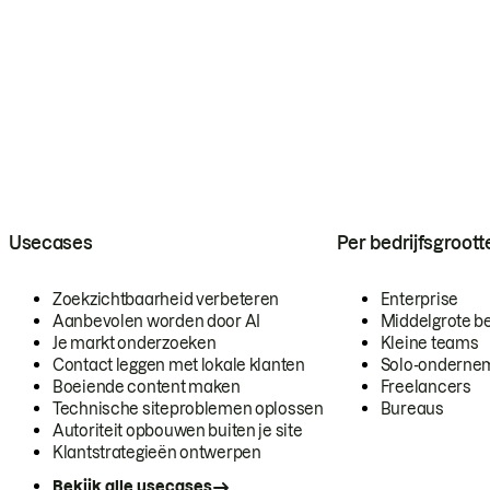
Usecases
Per bedrijfsgroott
Zoekzichtbaarheid verbeteren
Enterprise
Aanbevolen worden door AI
Middelgrote be
Je markt onderzoeken
Kleine teams
Contact leggen met lokale klanten
Solo-onderne
Boeiende content maken
Freelancers
Technische siteproblemen oplossen
Bureaus
Autoriteit opbouwen buiten je site
Klantstrategieën ontwerpen
Bekijk alle usecases