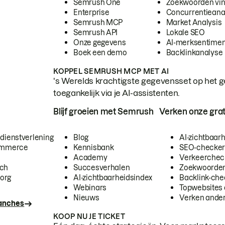
Semrush One
Zoekwoorden vi
Enterprise
Concurrentieana
Semrush MCP
Market Analysis
Semrush API
Lokale SEO
Onze gegevens
AI-merksentimen
Boek een demo
Backlinkanalyse
KOPPEL SEMRUSH MCP MET AI
's Werelds krachtigste gegevensset op het g
toegankelijk via je AI-assistenten.
Blijf groeien met Semrush
Verken onze grat
 dienstverlening
Blog
AI-zichtbaar
commerce
Kennisbank
SEO-checke
Academy
Verkeerchec
ech
Succesverhalen
Zoekwoorden
org
AI-zichtbaarheidsindex
Backlink-che
Webinars
Topwebsites 
Nieuws
Verken andere
ranches
KOOP NU JE TICKET