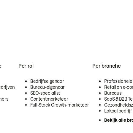
e
Per rol
Per branche
Bedrijfseigenaar
Professionele
drijven
Bureau-eigenaar
Retail en e-
SEO-specialist
Bureaus
mers
Contentmarketeer
SaaS & B2B T
Full-Stack Growth-marketeer
Gezondheidsz
Lokaal bedrijf
Bekijk alle b