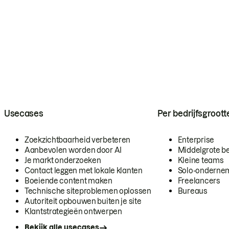
Usecases
Per bedrijfsgroott
Zoekzichtbaarheid verbeteren
Enterprise
Aanbevolen worden door AI
Middelgrote be
Je markt onderzoeken
Kleine teams
Contact leggen met lokale klanten
Solo-onderne
Boeiende content maken
Freelancers
Technische siteproblemen oplossen
Bureaus
Autoriteit opbouwen buiten je site
Klantstrategieën ontwerpen
Bekijk alle usecases