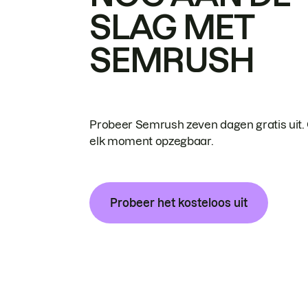
SLAG MET
SEMRUSH
Probeer Semrush zeven dagen gratis uit.
elk moment opzegbaar.
Probeer het kosteloos uit