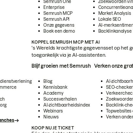
Semrush One
Zoekwoorden vi
Enterprise
Concurrentieana
Semrush MCP
Market Analysis
Semrush API
Lokale SEO
Onze gegevens
AI-merksentimen
Boek een demo
Backlinkanalyse
KOPPEL SEMRUSH MCP MET AI
's Werelds krachtigste gegevensset op het g
toegankelijk via je AI-assistenten.
Blijf groeien met Semrush
Verken onze grat
 dienstverlening
Blog
AI-zichtbaar
commerce
Kennisbank
SEO-checke
Academy
Verkeerchec
ech
Succesverhalen
Zoekwoorden
org
AI-zichtbaarheidsindex
Backlink-che
Webinars
Topwebsites 
Nieuws
Verken andere
ranches
KOOP NU JE TICKET