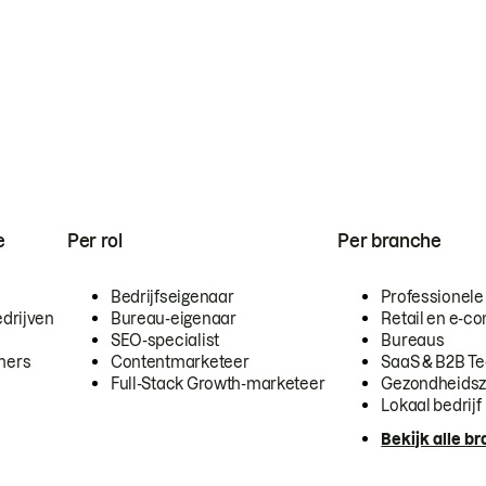
e
Per rol
Per branche
Bedrijfseigenaar
Professionele
drijven
Bureau-eigenaar
Retail en e-
SEO-specialist
Bureaus
mers
Contentmarketeer
SaaS & B2B T
Full-Stack Growth-marketeer
Gezondheidsz
Lokaal bedrijf
Bekijk alle b