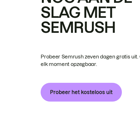
SLAG MET
SEMRUSH
Probeer Semrush zeven dagen gratis uit.
elk moment opzegbaar.
Probeer het kosteloos uit