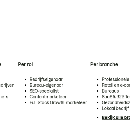
e
Per rol
Per branche
Bedrijfseigenaar
Professionele
drijven
Bureau-eigenaar
Retail en e-
SEO-specialist
Bureaus
mers
Contentmarketeer
SaaS & B2B T
Full-Stack Growth-marketeer
Gezondheidsz
Lokaal bedrijf
Bekijk alle b