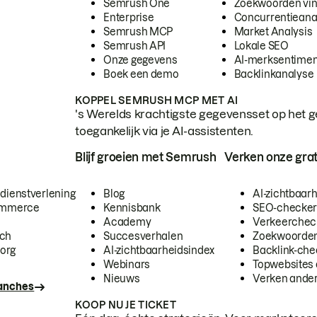
Semrush One
Zoekwoorden vi
Enterprise
Concurrentieana
Semrush MCP
Market Analysis
Semrush API
Lokale SEO
Onze gegevens
AI-merksentimen
Boek een demo
Backlinkanalyse
KOPPEL SEMRUSH MCP MET AI
's Werelds krachtigste gegevensset op het g
toegankelijk via je AI-assistenten.
Blijf groeien met Semrush
Verken onze grat
 dienstverlening
Blog
AI-zichtbaar
commerce
Kennisbank
SEO-checke
Academy
Verkeerchec
ech
Succesverhalen
Zoekwoorden
org
AI-zichtbaarheidsindex
Backlink-che
Webinars
Topwebsites 
Nieuws
Verken andere
ranches
KOOP NU JE TICKET