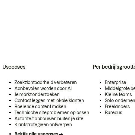
Usecases
Per bedrijfsgroott
Zoekzichtbaarheid verbeteren
Enterprise
Aanbevolen worden door AI
Middelgrote be
Je markt onderzoeken
Kleine teams
Contact leggen met lokale klanten
Solo-onderne
Boeiende content maken
Freelancers
Technische siteproblemen oplossen
Bureaus
Autoriteit opbouwen buiten je site
Klantstrategieën ontwerpen
Bekijk alle usecases