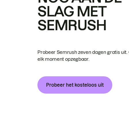
SLAG MET
SEMRUSH
Probeer Semrush zeven dagen gratis uit.
elk moment opzegbaar.
Probeer het kosteloos uit