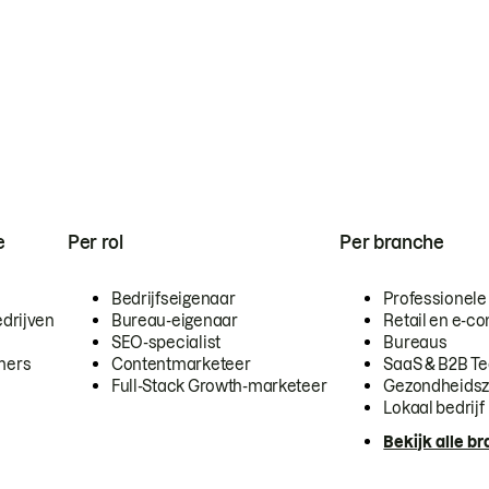
e
Per rol
Per branche
Bedrijfseigenaar
Professionele
drijven
Bureau-eigenaar
Retail en e-
SEO-specialist
Bureaus
mers
Contentmarketeer
SaaS & B2B T
Full-Stack Growth-marketeer
Gezondheidsz
Lokaal bedrijf
Bekijk alle b