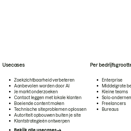
Usecases
Per bedrijfsgroott
Zoekzichtbaarheid verbeteren
Enterprise
Aanbevolen worden door AI
Middelgrote be
Je markt onderzoeken
Kleine teams
Contact leggen met lokale klanten
Solo-onderne
Boeiende content maken
Freelancers
Technische siteproblemen oplossen
Bureaus
Autoriteit opbouwen buiten je site
Klantstrategieën ontwerpen
Bekijk alle usecases