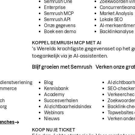
Semrush One
Zoekwoorden vi
Enterprise
Concurrentieana
Semrush MCP
Market Analysis
Semrush API
Lokale SEO
Onze gegevens
AI-merksentimen
Boek een demo
Backlinkanalyse
KOPPEL SEMRUSH MCP MET AI
's Werelds krachtigste gegevensset op het g
toegankelijk via je AI-assistenten.
Blijf groeien met Semrush
Verken onze grat
 dienstverlening
Blog
AI-zichtbaar
commerce
Kennisbank
SEO-checke
Academy
Verkeerchec
ech
Succesverhalen
Zoekwoorden
org
AI-zichtbaarheidsindex
Backlink-che
Webinars
Topwebsites 
Nieuws
Verken andere
ranches
KOOP NU JE TICKET