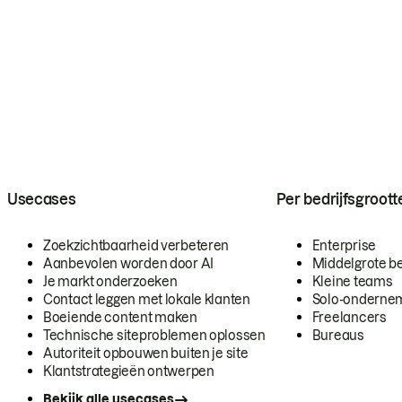
Usecases
Per bedrijfsgroott
Zoekzichtbaarheid verbeteren
Enterprise
Aanbevolen worden door AI
Middelgrote be
Je markt onderzoeken
Kleine teams
Contact leggen met lokale klanten
Solo-onderne
Boeiende content maken
Freelancers
Technische siteproblemen oplossen
Bureaus
Autoriteit opbouwen buiten je site
Klantstrategieën ontwerpen
Bekijk alle usecases