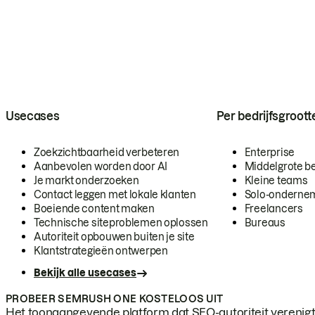
Usecases
Per bedrijfsgroott
Zoekzichtbaarheid verbeteren
Enterprise
Aanbevolen worden door AI
Middelgrote be
Je markt onderzoeken
Kleine teams
Contact leggen met lokale klanten
Solo-onderne
Boeiende content maken
Freelancers
Technische siteproblemen oplossen
Bureaus
Autoriteit opbouwen buiten je site
Klantstrategieën ontwerpen
Bekijk alle usecases
PROBEER SEMRUSH ONE KOSTELOOS UIT
Het toonaangevende platform dat SEO-autoriteit verenigt