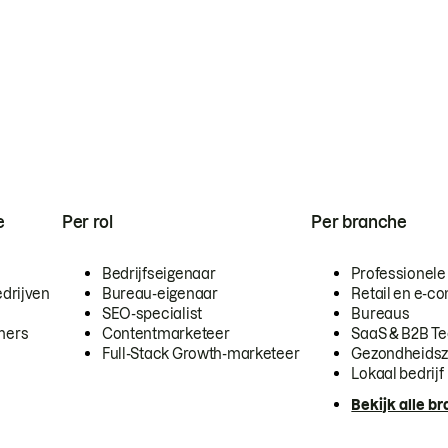
e
Per rol
Per branche
Bedrijfseigenaar
Professionele
drijven
Bureau-eigenaar
Retail en e-
SEO-specialist
Bureaus
mers
Contentmarketeer
SaaS & B2B T
Full-Stack Growth-marketeer
Gezondheidsz
Lokaal bedrijf
Bekijk alle b