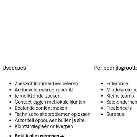
Usecases
Per bedrijfsgroott
Zoekzichtbaarheid verbeteren
Enterprise
Aanbevolen worden door AI
Middelgrote be
Je markt onderzoeken
Kleine teams
Contact leggen met lokale klanten
Solo-onderne
Boeiende content maken
Freelancers
Technische siteproblemen oplossen
Bureaus
Autoriteit opbouwen buiten je site
Klantstrategieën ontwerpen
Bekijk alle usecases