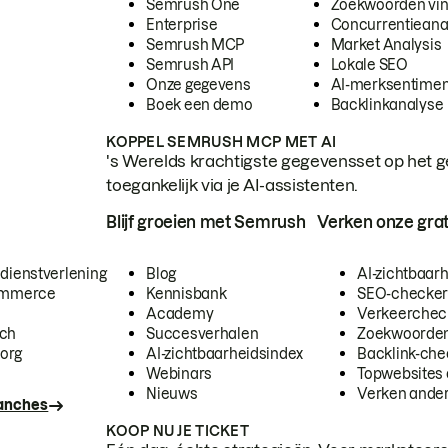
Semrush One
Zoekwoorden vi
Enterprise
Concurrentieana
Semrush MCP
Market Analysis
Semrush API
Lokale SEO
Onze gegevens
AI-merksentimen
Boek een demo
Backlinkanalyse
KOPPEL SEMRUSH MCP MET AI
's Werelds krachtigste gegevensset op het g
toegankelijk via je AI-assistenten.
Blijf groeien met Semrush
Verken onze grat
 dienstverlening
Blog
AI-zichtbaar
commerce
Kennisbank
SEO-checke
Academy
Verkeerchec
ech
Succesverhalen
Zoekwoorden
org
AI-zichtbaarheidsindex
Backlink-che
Webinars
Topwebsites 
Nieuws
Verken andere
ranches
KOOP NU JE TICKET