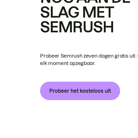
SLAG MET
SEMRUSH
Probeer Semrush zeven dagen gratis uit.
elk moment opzegbaar.
Probeer het kosteloos uit