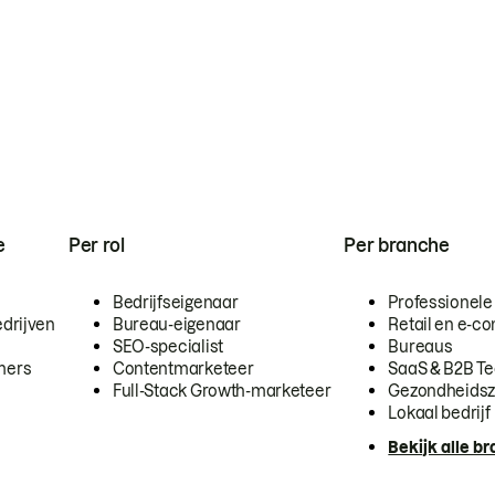
e
Per rol
Per branche
Bedrijfseigenaar
Professionele
drijven
Bureau-eigenaar
Retail en e-
SEO-specialist
Bureaus
mers
Contentmarketeer
SaaS & B2B T
Full-Stack Growth-marketeer
Gezondheidsz
Lokaal bedrijf
Bekijk alle b