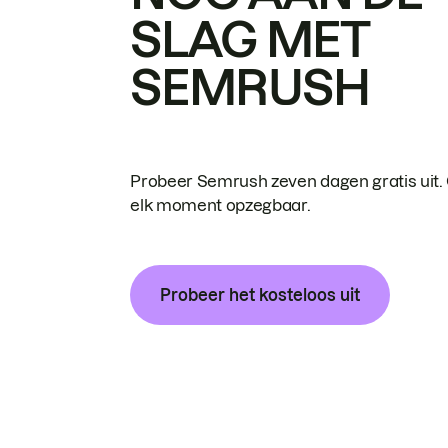
SLAG MET
SEMRUSH
Probeer Semrush zeven dagen gratis uit.
elk moment opzegbaar.
Probeer het kosteloos uit