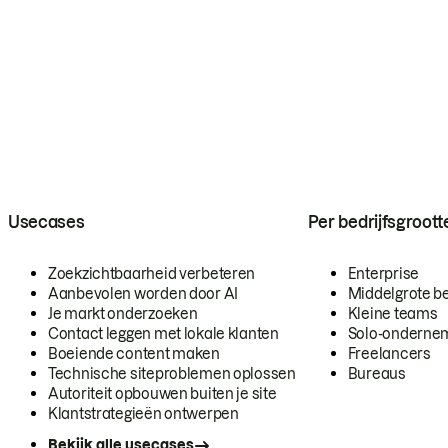
Usecases
Per bedrijfsgroott
Zoekzichtbaarheid verbeteren
Enterprise
Aanbevolen worden door AI
Middelgrote be
Je markt onderzoeken
Kleine teams
Contact leggen met lokale klanten
Solo-onderne
Boeiende content maken
Freelancers
Technische siteproblemen oplossen
Bureaus
Autoriteit opbouwen buiten je site
Klantstrategieën ontwerpen
Bekijk alle usecases