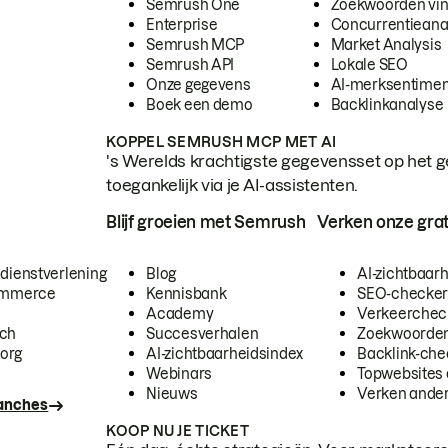
Semrush One
Zoekwoorden vi
Enterprise
Concurrentieana
Semrush MCP
Market Analysis
Semrush API
Lokale SEO
Onze gegevens
AI-merksentimen
Boek een demo
Backlinkanalyse
KOPPEL SEMRUSH MCP MET AI
's Werelds krachtigste gegevensset op het g
toegankelijk via je AI-assistenten.
Blijf groeien met Semrush
Verken onze grat
 dienstverlening
Blog
AI-zichtbaar
commerce
Kennisbank
SEO-checke
Academy
Verkeerchec
ech
Succesverhalen
Zoekwoorden
org
AI-zichtbaarheidsindex
Backlink-che
Webinars
Topwebsites 
Nieuws
Verken andere
ranches
KOOP NU JE TICKET