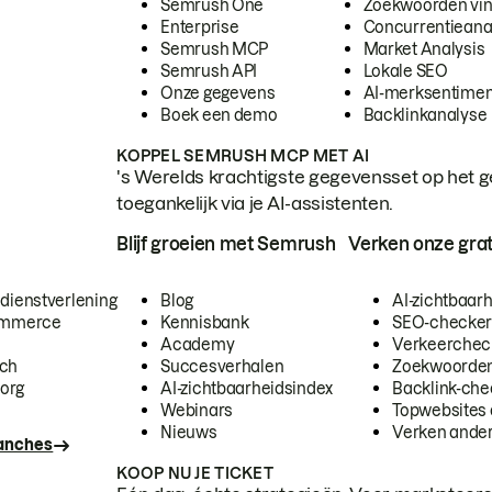
Semrush One
Zoekwoorden vi
Enterprise
Concurrentieana
Semrush MCP
Market Analysis
Semrush API
Lokale SEO
Onze gegevens
AI-merksentimen
Boek een demo
Backlinkanalyse
KOPPEL SEMRUSH MCP MET AI
's Werelds krachtigste gegevensset op het g
toegankelijk via je AI-assistenten.
Blijf groeien met Semrush
Verken onze grat
 dienstverlening
Blog
AI-zichtbaar
commerce
Kennisbank
SEO-checke
Academy
Verkeerchec
ech
Succesverhalen
Zoekwoorden
org
AI-zichtbaarheidsindex
Backlink-che
Webinars
Topwebsites 
Nieuws
Verken andere
ranches
KOOP NU JE TICKET