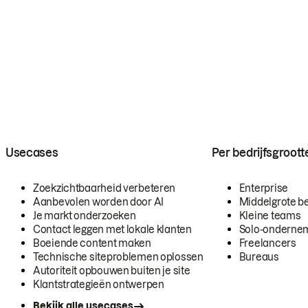
Usecases
Per bedrijfsgroott
Zoekzichtbaarheid verbeteren
Enterprise
Aanbevolen worden door AI
Middelgrote be
Je markt onderzoeken
Kleine teams
Contact leggen met lokale klanten
Solo-onderne
Boeiende content maken
Freelancers
Technische siteproblemen oplossen
Bureaus
Autoriteit opbouwen buiten je site
Klantstrategieën ontwerpen
Bekijk alle usecases