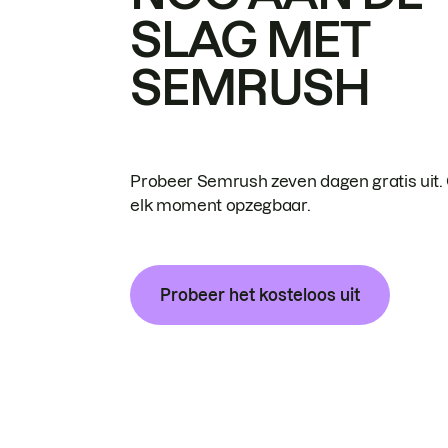
SLAG MET
SEMRUSH
Probeer Semrush zeven dagen gratis uit.
elk moment opzegbaar.
Probeer het kosteloos uit