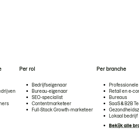
e
Per rol
Per branche
Bedrijfseigenaar
Professionele
drijven
Bureau-eigenaar
Retail en e-
SEO-specialist
Bureaus
mers
Contentmarketeer
SaaS & B2B T
Full-Stack Growth-marketeer
Gezondheidsz
Lokaal bedrijf
Bekijk alle b