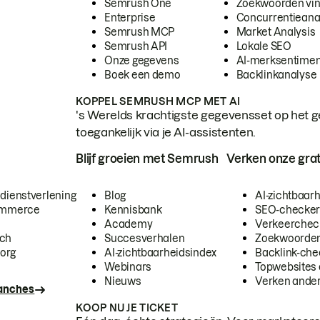
Semrush One
Zoekwoorden vi
Enterprise
Concurrentieana
Semrush MCP
Market Analysis
Semrush API
Lokale SEO
Onze gegevens
AI-merksentimen
Boek een demo
Backlinkanalyse
KOPPEL SEMRUSH MCP MET AI
's Werelds krachtigste gegevensset op het g
toegankelijk via je AI-assistenten.
Blijf groeien met Semrush
Verken onze grat
 dienstverlening
Blog
AI-zichtbaar
commerce
Kennisbank
SEO-checke
Academy
Verkeerchec
ech
Succesverhalen
Zoekwoorden
org
AI-zichtbaarheidsindex
Backlink-che
Webinars
Topwebsites 
Nieuws
Verken andere
ranches
KOOP NU JE TICKET