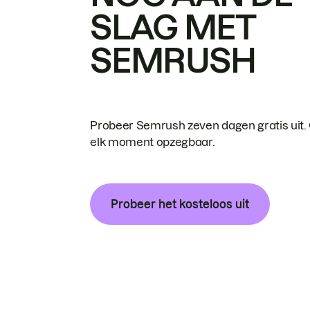
SLAG MET
SEMRUSH
Probeer Semrush zeven dagen gratis uit.
elk moment opzegbaar.
Probeer het kosteloos uit