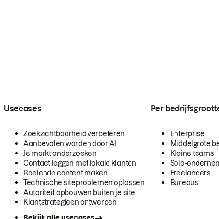
Usecases
Per bedrijfsgroott
Zoekzichtbaarheid verbeteren
Enterprise
Aanbevolen worden door AI
Middelgrote be
Je markt onderzoeken
Kleine teams
Contact leggen met lokale klanten
Solo-onderne
Boeiende content maken
Freelancers
Technische siteproblemen oplossen
Bureaus
Autoriteit opbouwen buiten je site
Klantstrategieën ontwerpen
Bekijk alle usecases