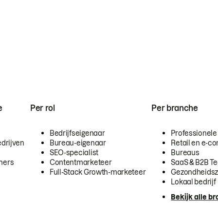
e
Per rol
Per branche
Bedrijfseigenaar
Professionele
drijven
Bureau-eigenaar
Retail en e-
SEO-specialist
Bureaus
mers
Contentmarketeer
SaaS & B2B T
Full-Stack Growth-marketeer
Gezondheidsz
Lokaal bedrijf
Bekijk alle b