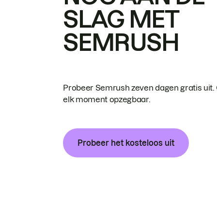
SLAG MET
SEMRUSH
Probeer Semrush zeven dagen gratis uit.
elk moment opzegbaar.
Probeer het kosteloos uit