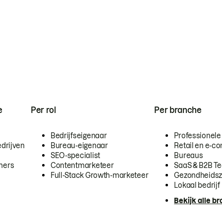
e
Per rol
Per branche
Bedrijfseigenaar
Professionele
drijven
Bureau-eigenaar
Retail en e-
SEO-specialist
Bureaus
mers
Contentmarketeer
SaaS & B2B T
Full-Stack Growth-marketeer
Gezondheidsz
Lokaal bedrijf
Bekijk alle b