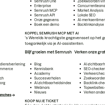
Semrush One
Zoekwoorden vi
Enterprise
Concurrentieana
Semrush MCP
Market Analysis
Semrush API
Lokale SEO
Onze gegevens
AI-merksentimen
Boek een demo
Backlinkanalyse
KOPPEL SEMRUSH MCP MET AI
's Werelds krachtigste gegevensset op het g
toegankelijk via je AI-assistenten.
Blijf groeien met Semrush
Verken onze grat
 dienstverlening
Blog
AI-zichtbaar
commerce
Kennisbank
SEO-checke
Academy
Verkeerchec
ech
Succesverhalen
Zoekwoorden
org
AI-zichtbaarheidsindex
Backlink-che
Webinars
Topwebsites 
Nieuws
Verken andere
ranches
KOOP NU JE TICKET