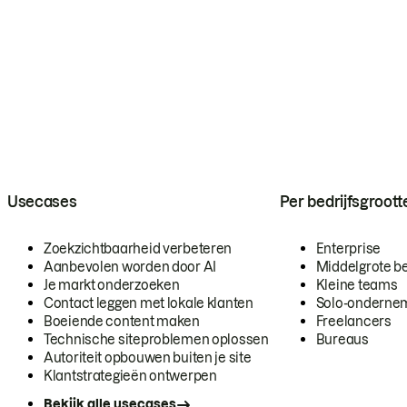
Usecases
Per bedrijfsgroott
Zoekzichtbaarheid verbeteren
Enterprise
Aanbevolen worden door AI
Middelgrote be
Je markt onderzoeken
Kleine teams
Contact leggen met lokale klanten
Solo-onderne
Boeiende content maken
Freelancers
Technische siteproblemen oplossen
Bureaus
Autoriteit opbouwen buiten je site
Klantstrategieën ontwerpen
Bekijk alle usecases