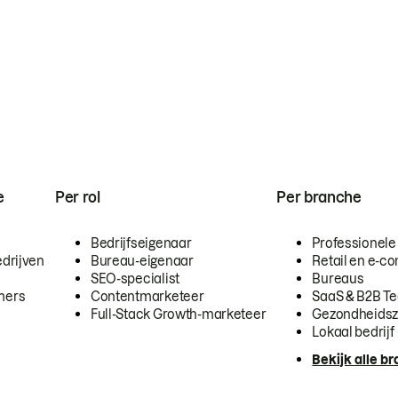
e
Per rol
Per branche
Bedrijfseigenaar
Professionele
drijven
Bureau-eigenaar
Retail en e-
SEO-specialist
Bureaus
mers
Contentmarketeer
SaaS & B2B T
Full-Stack Growth-marketeer
Gezondheidsz
Lokaal bedrijf
Bekijk alle b