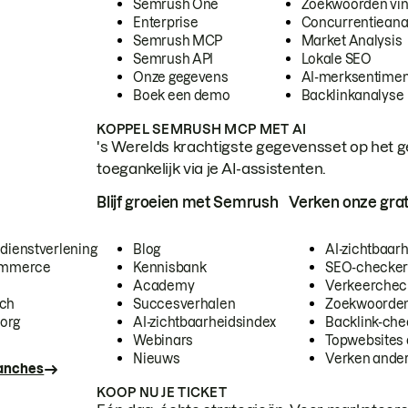
Semrush One
Zoekwoorden vi
Enterprise
Concurrentieana
Semrush MCP
Market Analysis
Semrush API
Lokale SEO
Onze gegevens
AI-merksentimen
Boek een demo
Backlinkanalyse
KOPPEL SEMRUSH MCP MET AI
's Werelds krachtigste gegevensset op het g
toegankelijk via je AI-assistenten.
Blijf groeien met Semrush
Verken onze grat
 dienstverlening
Blog
AI-zichtbaar
commerce
Kennisbank
SEO-checke
Academy
Verkeerchec
ech
Succesverhalen
Zoekwoorden
org
AI-zichtbaarheidsindex
Backlink-che
Webinars
Topwebsites 
Nieuws
Verken andere
ranches
KOOP NU JE TICKET