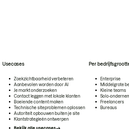
Usecases
Per bedrijfsgroott
Zoekzichtbaarheid verbeteren
Enterprise
Aanbevolen worden door AI
Middelgrote be
Je markt onderzoeken
Kleine teams
Contact leggen met lokale klanten
Solo-onderne
Boeiende content maken
Freelancers
Technische siteproblemen oplossen
Bureaus
Autoriteit opbouwen buiten je site
Klantstrategieën ontwerpen
Bekijk alle usecases