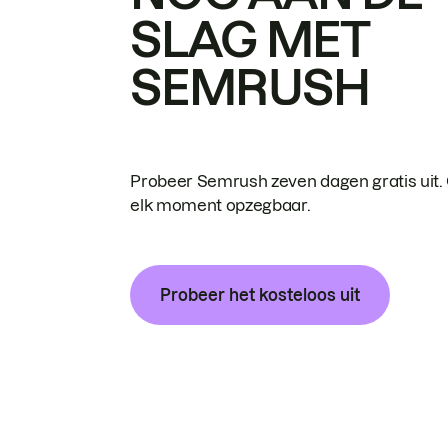
SLAG MET
SEMRUSH
Probeer Semrush zeven dagen gratis uit.
elk moment opzegbaar.
Probeer het kosteloos uit