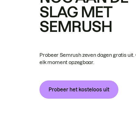
SLAG MET
SEMRUSH
Probeer Semrush zeven dagen gratis uit.
elk moment opzegbaar.
Probeer het kosteloos uit