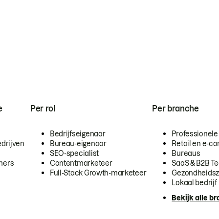
e
Per rol
Per branche
Bedrijfseigenaar
Professionele
drijven
Bureau-eigenaar
Retail en e-
SEO-specialist
Bureaus
mers
Contentmarketeer
SaaS & B2B T
Full-Stack Growth-marketeer
Gezondheidsz
Lokaal bedrijf
Bekijk alle b