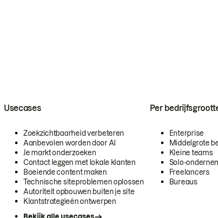
Usecases
Per bedrijfsgroott
Zoekzichtbaarheid verbeteren
Enterprise
Aanbevolen worden door AI
Middelgrote be
Je markt onderzoeken
Kleine teams
Contact leggen met lokale klanten
Solo-onderne
Boeiende content maken
Freelancers
Technische siteproblemen oplossen
Bureaus
Autoriteit opbouwen buiten je site
Klantstrategieën ontwerpen
Bekijk alle usecases