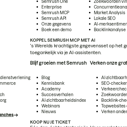
Semrush One
Zoekwoorden vi
Enterprise
Concurrentieana
Semrush MCP
Market Analysis
Semrush API
Lokale SEO
Onze gegevens
AI-merksentimen
Boek een demo
Backlinkanalyse
KOPPEL SEMRUSH MCP MET AI
's Werelds krachtigste gegevensset op het g
toegankelijk via je AI-assistenten.
Blijf groeien met Semrush
Verken onze grat
 dienstverlening
Blog
AI-zichtbaar
commerce
Kennisbank
SEO-checke
Academy
Verkeerchec
ech
Succesverhalen
Zoekwoorden
org
AI-zichtbaarheidsindex
Backlink-che
Webinars
Topwebsites 
Nieuws
Verken andere
ranches
KOOP NU JE TICKET