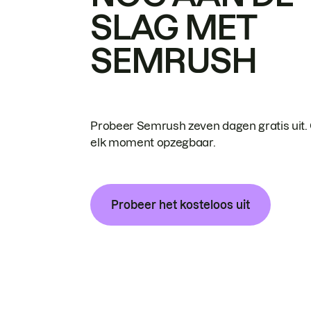
SLAG MET
SEMRUSH
Probeer Semrush zeven dagen gratis uit.
elk moment opzegbaar.
Probeer het kosteloos uit