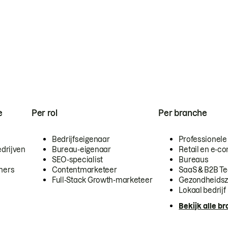
e
Per rol
Per branche
Bedrijfseigenaar
Professionele
drijven
Bureau-eigenaar
Retail en e-
SEO-specialist
Bureaus
mers
Contentmarketeer
SaaS & B2B T
Full-Stack Growth-marketeer
Gezondheidsz
Lokaal bedrijf
Bekijk alle b