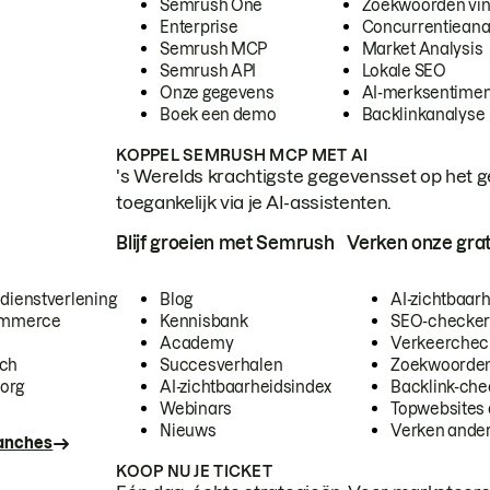
Semrush One
Zoekwoorden vi
Enterprise
Concurrentieana
Semrush MCP
Market Analysis
Semrush API
Lokale SEO
Onze gegevens
AI-merksentimen
Boek een demo
Backlinkanalyse
KOPPEL SEMRUSH MCP MET AI
's Werelds krachtigste gegevensset op het g
toegankelijk via je AI-assistenten.
Blijf groeien met Semrush
Verken onze grat
 dienstverlening
Blog
AI-zichtbaar
commerce
Kennisbank
SEO-checke
Academy
Verkeerchec
ech
Succesverhalen
Zoekwoorden
org
AI-zichtbaarheidsindex
Backlink-che
Webinars
Topwebsites 
Nieuws
Verken andere
ranches
KOOP NU JE TICKET