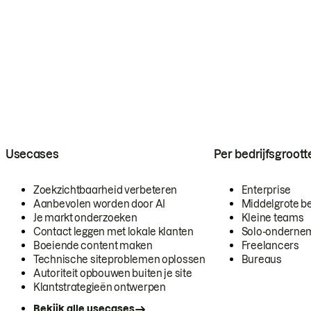
Usecases
Per bedrijfsgroott
Zoekzichtbaarheid verbeteren
Enterprise
Aanbevolen worden door AI
Middelgrote be
Je markt onderzoeken
Kleine teams
Contact leggen met lokale klanten
Solo-onderne
Boeiende content maken
Freelancers
Technische siteproblemen oplossen
Bureaus
Autoriteit opbouwen buiten je site
Klantstrategieën ontwerpen
Bekijk alle usecases