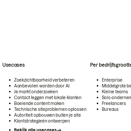
Usecases
Per bedrijfsgroott
Zoekzichtbaarheid verbeteren
Enterprise
Aanbevolen worden door AI
Middelgrote be
Je markt onderzoeken
Kleine teams
Contact leggen met lokale klanten
Solo-onderne
Boeiende content maken
Freelancers
Technische siteproblemen oplossen
Bureaus
Autoriteit opbouwen buiten je site
Klantstrategieën ontwerpen
Bekijk alle usecases