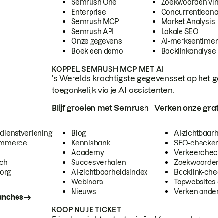
Semrush One
Zoekwoorden vi
Enterprise
Concurrentieana
Semrush MCP
Market Analysis
Semrush API
Lokale SEO
Onze gegevens
AI-merksentimen
Boek een demo
Backlinkanalyse
KOPPEL SEMRUSH MCP MET AI
's Werelds krachtigste gegevensset op het g
toegankelijk via je AI-assistenten.
Blijf groeien met Semrush
Verken onze grat
 dienstverlening
Blog
AI-zichtbaar
commerce
Kennisbank
SEO-checke
Academy
Verkeerchec
ech
Succesverhalen
Zoekwoorden
org
AI-zichtbaarheidsindex
Backlink-che
Webinars
Topwebsites 
Nieuws
Verken andere
ranches
KOOP NU JE TICKET