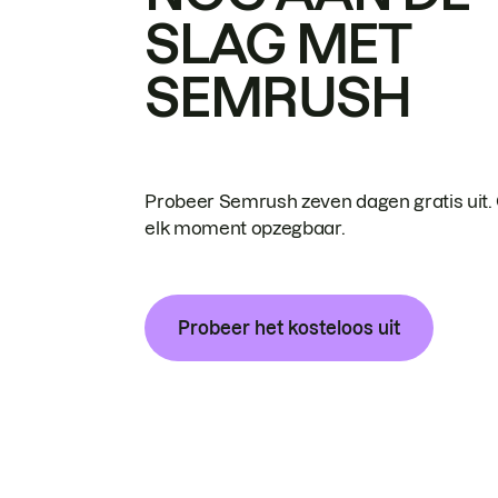
SLAG MET
SEMRUSH
Probeer Semrush zeven dagen gratis uit.
elk moment opzegbaar.
Probeer het kosteloos uit