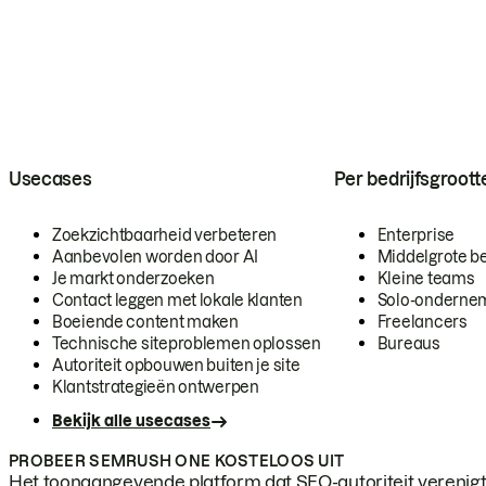
Usecases
Per bedrijfsgroott
Zoekzichtbaarheid verbeteren
Enterprise
Aanbevolen worden door AI
Middelgrote be
Je markt onderzoeken
Kleine teams
Contact leggen met lokale klanten
Solo-onderne
Boeiende content maken
Freelancers
Technische siteproblemen oplossen
Bureaus
Autoriteit opbouwen buiten je site
Klantstrategieën ontwerpen
Bekijk alle usecases
PROBEER SEMRUSH ONE KOSTELOOS UIT
Het toonaangevende platform dat SEO-autoriteit verenigt