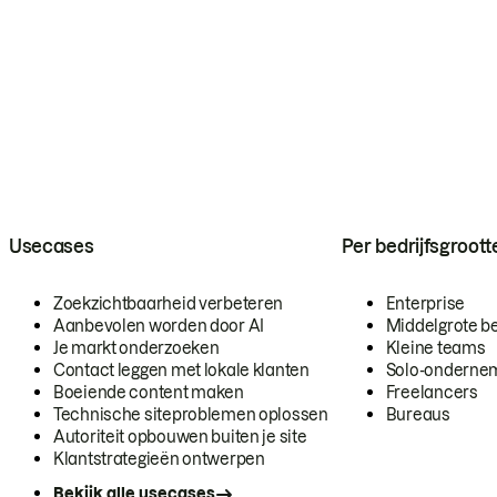
Usecases
Per bedrijfsgroott
Zoekzichtbaarheid verbeteren
Enterprise
Aanbevolen worden door AI
Middelgrote be
Je markt onderzoeken
Kleine teams
Contact leggen met lokale klanten
Solo-onderne
Boeiende content maken
Freelancers
Technische siteproblemen oplossen
Bureaus
Autoriteit opbouwen buiten je site
Klantstrategieën ontwerpen
Bekijk alle usecases