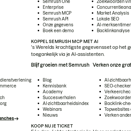
Semrush One
Zoekwoorden vi
Enterprise
Concurrentieana
Semrush MCP
Market Analysis
Semrush API
Lokale SEO
Onze gegevens
AI-merksentimen
Boek een demo
Backlinkanalyse
KOPPEL SEMRUSH MCP MET AI
's Werelds krachtigste gegevensset op het g
toegankelijk via je AI-assistenten.
Blijf groeien met Semrush
Verken onze grat
 dienstverlening
Blog
AI-zichtbaar
commerce
Kennisbank
SEO-checke
Academy
Verkeerchec
ech
Succesverhalen
Zoekwoorden
org
AI-zichtbaarheidsindex
Backlink-che
Webinars
Topwebsites 
Nieuws
Verken andere
ranches
KOOP NU JE TICKET