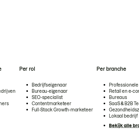
e
Per rol
Per branche
Bedrijfseigenaar
Professionele
drijven
Bureau-eigenaar
Retail en e-
SEO-specialist
Bureaus
mers
Contentmarketeer
SaaS & B2B T
Full-Stack Growth-marketeer
Gezondheidsz
Lokaal bedrijf
Bekijk alle b