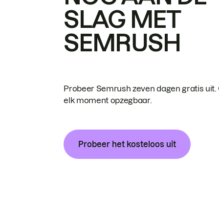
SLAG MET
SEMRUSH
Probeer Semrush zeven dagen gratis uit.
elk moment opzegbaar.
Probeer het kosteloos uit