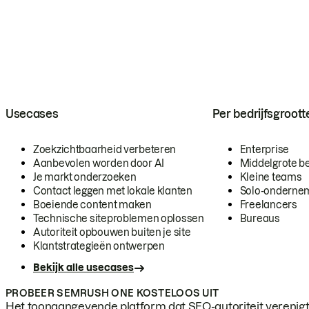
Usecases
Per bedrijfsgroott
Zoekzichtbaarheid verbeteren
Enterprise
Aanbevolen worden door AI
Middelgrote be
Je markt onderzoeken
Kleine teams
Contact leggen met lokale klanten
Solo-onderne
Boeiende content maken
Freelancers
Technische siteproblemen oplossen
Bureaus
Autoriteit opbouwen buiten je site
Klantstrategieën ontwerpen
Bekijk alle usecases
PROBEER SEMRUSH ONE KOSTELOOS UIT
Het toonaangevende platform dat SEO-autoriteit verenigt