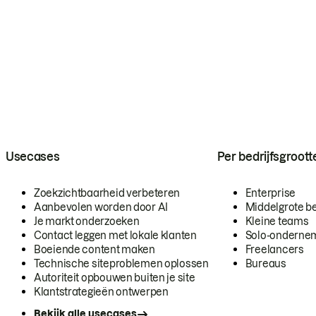
Usecases
Per bedrijfsgroott
Zoekzichtbaarheid verbeteren
Enterprise
Aanbevolen worden door AI
Middelgrote be
Je markt onderzoeken
Kleine teams
Contact leggen met lokale klanten
Solo-onderne
Boeiende content maken
Freelancers
Technische siteproblemen oplossen
Bureaus
Autoriteit opbouwen buiten je site
Klantstrategieën ontwerpen
Bekijk alle usecases