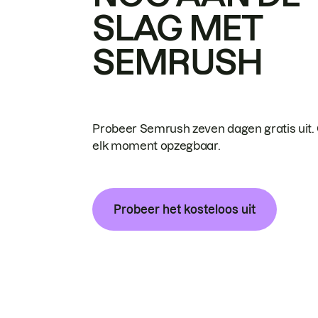
SLAG MET
SEMRUSH
Probeer Semrush zeven dagen gratis uit.
elk moment opzegbaar.
Probeer het kosteloos uit