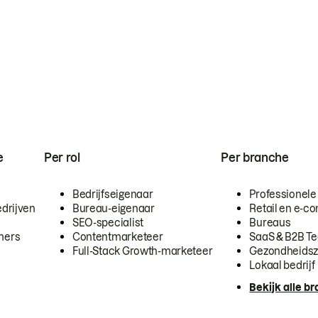
e
Per rol
Per branche
Bedrijfseigenaar
Professionele
drijven
Bureau-eigenaar
Retail en e-
SEO-specialist
Bureaus
mers
Contentmarketeer
SaaS & B2B T
Full-Stack Growth-marketeer
Gezondheidsz
Lokaal bedrijf
Bekijk alle b