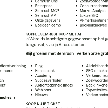
Semrush One
Zoekwoorden vi
Enterprise
Concurrentieana
Semrush MCP
Market Analysis
Semrush API
Lokale SEO
Onze gegevens
AI-merksentimen
Boek een demo
Backlinkanalyse
KOPPEL SEMRUSH MCP MET AI
's Werelds krachtigste gegevensset op het g
toegankelijk via je AI-assistenten.
Blijf groeien met Semrush
Verken onze grat
 dienstverlening
Blog
AI-zichtbaar
commerce
Kennisbank
SEO-checke
Academy
Verkeerchec
ech
Succesverhalen
Zoekwoorden
org
AI-zichtbaarheidsindex
Backlink-che
Webinars
Topwebsites 
Nieuws
Verken andere
ranches
KOOP NU JE TICKET